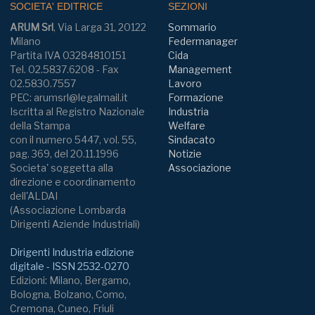
SOCIETA' EDITRICE
SEZIONI
ARUM Srl
, Via Larga 31, 20122
Sommario
Milano
Federmanager
Partita IVA 03284810151
Cida
Tel. 02.5837.6208 - Fax
Management
02.5830.7557
Lavoro
PEC: arumsrl@legalmail.it
Formazione
Iscritta al Registro Nazionale
Industria
della Stampa
Welfare
con il numero 5447, vol. 55,
Sindacato
pag. 369, del 20.11.1996
Notizie
Societa' soggetta alla
Associazione
direzione e coordinamento
dell'ALDAI
(Associazione Lombarda
Dirigenti Aziende Industriali)
Dirigenti Industria edizione
digitale - ISSN 2532-0270
Edizioni: Milano, Bergamo,
Bologna, Bolzano, Como,
Cremona, Cuneo, Friuli