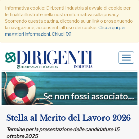
Informativa cookie: Dirigenti Industria si avvale di cookie per
le finalità illustrate nella nostra informativa sulla privacy.
Scorrendo questa pagina, cliccando su un link o proseguendo
la navigazione, acconsenti all´uso dei cookie.
Clicca qui per
maggiori informazioni
.
Chiudi [X]
Alter
navig
Stella al Merito del Lavoro 2026
Termine per la presentazione delle candidature 15
ottobre 2025