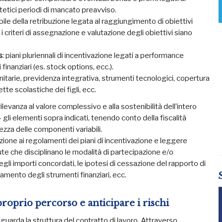
tetici periodi di mancato preavviso.
abile della retribuzione legata al raggiungimento di obiettivi
i criteri di assegnazione e valutazione degli obiettivi siano
s
: piani pluriennali di incentivazione legati a performance
 finanziari (es. stock options, ecc.).
anitarie, previdenza integrativa, strumenti tecnologici, copertura
tte scolastiche dei figli, ecc.
ilevanza al valore complessivo e alla sostenibilità dell’intero
gli elementi sopra indicati, tenendo conto della fiscalità
ezza delle componenti variabili.
ione ai regolamenti dei piani di incentivazione e leggere
te che disciplinano le modalità di partecipazione e/o
egli importi concordati, le ipotesi di cessazione del rapporto di
iamento degli strumenti finanziari, ecc.
 proprio percorso e anticipare i rischi
uarda la struttura del contratto di lavoro. Attraverso