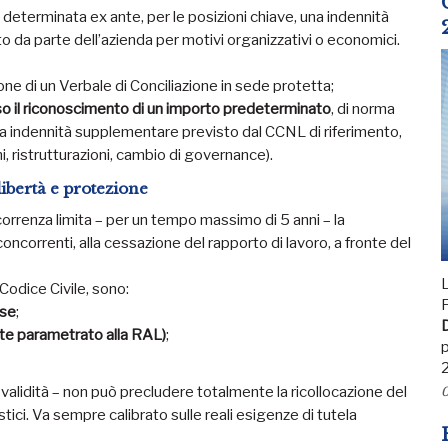
 determinata ex ante, per le posizioni chiave, una indennità
to da parte dell’azienda per motivi organizzativi o economici.
ne di un Verbale di Conciliazione in sede protetta;
o il riconoscimento di un importo predeterminato
, di norma
tta indennità supplementare previsto dal CCNL di riferimento,
ni, ristrutturazioni, cambio di governance).
libertà e protezione
correnza limita – per un tempo massimo di 5 anni – la
oncorrenti, alla cessazione del rapporto di lavoro, a fronte del
L
 Codice Civile, sono:
F
use
;
D
nte parametrato alla RAL)
;
p
ua validità – non può precludere totalmente la ricollocazione del
0
ici. Va sempre calibrato sulle reali esigenze di tutela