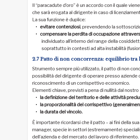
Il “paracadute d’oro” è un accordo con il quale viene
che sarà erogata al dirigente in caso di licenziamen
La sua funzione è duplice:
evitare contenziosi
, prevendendo la sottoscrizio
compensare la perdita di occupazione attravers
individuato all’interno del range della cosidde
soprattutto in contesti ad alta instabilità (fusio
2.7 Patto di non concorrenza: equilibrio tra 
Strumento sempre più utilizzato, il patto di non con
possibilità del dirigente di operare presso aziende c
riconoscimento di un corrispettivo economico.
Elementi chiave, previsti a pena di nullità dal nostro
la definizione del territorio e delle attività precl
la proporzionalità del corrispettivo (generalme
la durata del vincolo.
È importante ricordarsi che il patto – ai fini della s
manager, specie in settori (estremamente) specialist
dell’azienda e del mercato del lavoro di riferimento.