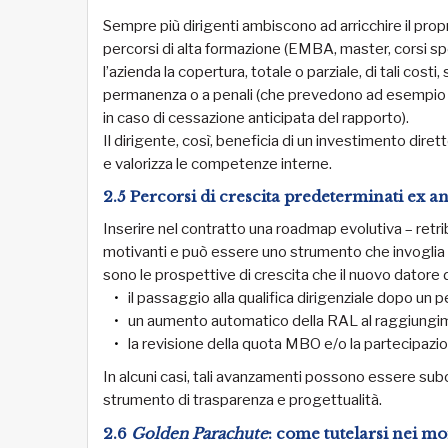
Sempre più dirigenti ambiscono ad arricchire il prop
percorsi di alta formazione (EMBA, master, corsi spec
l’azienda la copertura, totale o parziale, di tali cos
permanenza o a penali (che prevedono ad esempio la 
in caso di cessazione anticipata del rapporto).
Il dirigente, così, beneficia di un investimento diret
e valorizza le competenze interne.
2.5 Percorsi di crescita predeterminati ex a
Inserire nel contratto una roadmap evolutiva – retrib
motivanti e può essere uno strumento che invoglia i
sono le prospettive di crescita che il nuovo datore 
il passaggio alla qualifica dirigenziale dopo un pe
un aumento automatico della RAL al raggiungime
la revisione della quota MBO e/o la partecipazion
In alcuni casi, tali avanzamenti possono essere subo
strumento di trasparenza e progettualità.
2.6
Golden Parachute
: come tutelarsi nei mo