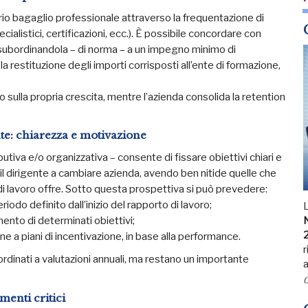
rio bagaglio professionale attraverso la frequentazione di
ialistici, certificazioni, ecc.). È possibile concordare con
ti, subordinandola – di norma – a un impegno minimo di
restituzione degli importi corrisposti all’ente di formazione,
to sulla propria crescita, mentre l’azienda consolida la retention
nte: chiarezza e motivazione
utiva e/o organizzativa – consente di fissare obiettivi chiari e
l dirigente a cambiare azienda, avendo ben nitide quelle che
di lavoro offre. Sotto questa prospettiva si può prevedere:
riodo definito dall’inizio del rapporto di lavoro;
nto di determinati obiettivi;
N
e a piani di incentivazione, in base alla performance.
r
rdinati a valutazioni annuali, ma restano un importante
a
0
menti critici