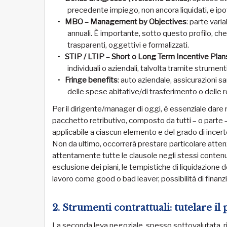
precedente impiego, non ancora liquidati, e ipo
MBO – Management by Objectives
: parte vari
annuali. È importante, sotto questo profilo, che 
trasparenti, oggettivi e formalizzati.
STIP / LTIP – Short o Long Term Incentive Plan
individuali o aziendali, talvolta tramite strumenti
Fringe benefits
: auto aziendale, assicurazioni s
delle spese abitative/di trasferimento o delle re
Per il dirigente/manager di oggi, è essenziale dare r
pacchetto retributivo, composto da tutti – o parte – 
applicabile a ciascun elemento e del grado di incert
Non da ultimo, occorrerà prestare particolare attenz
attentamente tutte le clausole negli stessi contenu
esclusione dei piani, le tempistiche di liquidazione d
lavoro come good o bad leaver, possibilità di finanz
2. Strumenti contrattuali: tutelare il
La seconda leva negoziale, spesso sottovalutata, rig