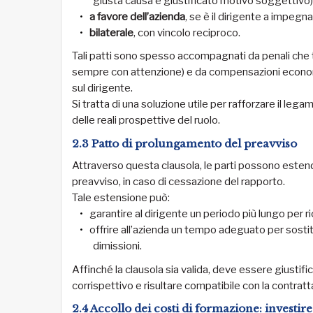
giusta causa e giustificato motivo soggettivo)
a favore dell’azienda
, se è il dirigente a impegn
bilaterale
, con vincolo reciproco.
Tali patti sono spesso accompagnati da penali che 
sempre con attenzione) e da compensazioni economich
sul dirigente.
Si tratta di una soluzione utile per rafforzare il leg
delle reali prospettive del ruolo.
2.3 Patto di prolungamento del preavviso
Attraverso questa clausola, le parti possono estend
preavviso, in caso di cessazione del rapporto.
Tale estensione può:
garantire al dirigente un periodo più lungo per ri
offrire all’azienda un tempo adeguato per sostitu
dimissioni.
Affinché la clausola sia valida, deve essere giustif
corrispettivo e risultare compatibile con la contratta
2.4 Accollo dei costi di formazione: investir