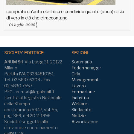
comprato un’auto elettrica e condivido quanto (poco) ci sia
di vero in ciò che ci raccontano
01 luglio 2026
SOCIETA' EDITRICE
SEZIONI
ARUM Srl
, Via Larga 31, 20122
Sommario
Milano
Federmanager
Partita IVA 03284810151
Cida
Tel. 02.5837.6208 - Fax
Management
02.5830.7557
Lavoro
PEC: arumsrl@legalmail.it
Formazione
Iscritta al Registro Nazionale
Industria
della Stampa
Welfare
con il numero 5447, vol. 55,
Sindacato
pag. 369, del 20.11.1996
Notizie
Societa' soggetta alla
Associazione
direzione e coordinamento
dell'ALDAI