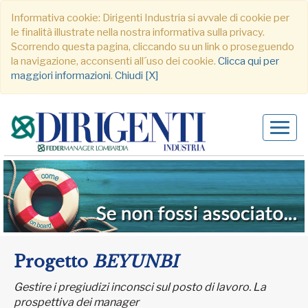
Informativa cookie: Dirigenti Industria si avvale di cookie per
le finalità illustrate nella nostra informativa sulla privacy.
Scorrendo questa pagina, cliccando su un link o proseguendo
la navigazione, acconsenti all´uso dei cookie.
Clicca qui per
maggiori informazioni
.
Chiudi [X]
Alter
navig
Progetto
BEYUNBI
Gestire i pregiudizi inconsci sul posto di lavoro. La
prospettiva dei manager