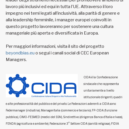
leader degli strumenti necessari per promuovere ambienti di
lavoro più inclusivi ed equi in tutta l’UE. Attraverso il loro
impegno nei temi legati all’inclusività, alla parità di genere e
alla leadership femminile, i manager europei coinvolti in
questo progetto lavoreranno per sostenere una cultura
manageriale più aperta e diversificata in Europa.
Per maggiori informazioni, visita il sito del progetto
beyondbias.eu
o segui i canali social di CEC European
Managers.
CIDA è la Confederazione
sindacale che rappresenta
unitariamente a livello
istituzionale dirigenti, quadri
e alte professionalità del pubblico e del privato. Le Federazioni aderenti a CIDA sono:
Federmanager (industria), Manageritalia (commercio e terziario), FP-CIDA (funzione
pubblica), CIMO-FESMED (medici del SSN), Sindirettivo (dirigenza Banca d’Italia e Ivass),
FENDA (agricoltura e ambiente), Federazione 3° Settore CIDA (sanità religiosa), FIDIA