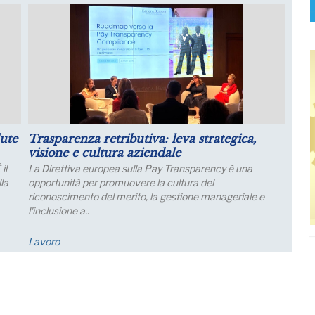
il
Luglio: migliorano le aspettative sulla
produzione
Le aspettative delle grandi imprese industriali migliorano
a luglio, con un aumento della quota di imprese che
prevede una crescita della produzione; nei..
Economia