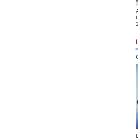
A
I
I