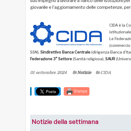
suo impegno a lavorare a fianco delle istituzioni p
giovanile e l'aggiornamento delle competenze, per c
CIDA è la C
istituzional
Le Federazi
(commercio e
SSN),
Sindirettivo Banca Centrale
(dirigenza Banca d’Ital
Federazione 3° Settore
(Sanità religiosa),
SAUR
(Universi
01 settembre 2024
Notizie
CIDA
Stampa
Notizie della settimana