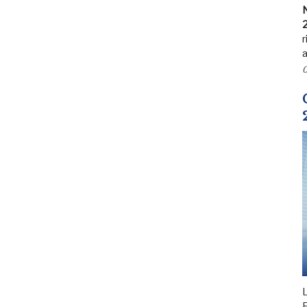
N
r
a
0
L
F