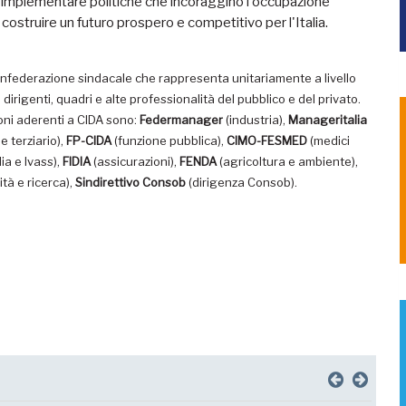
er implementare politiche che incoraggino l'occupazione
ostruire un futuro prospero e competitivo per l'Italia.
onfederazione sindacale che rappresenta unitariamente a livello
e dirigenti, quadri e alte professionalità del pubblico e del privato.
oni aderenti a CIDA sono:
Federmanager
(industria),
Manageritalia
 terziario),
FP-CIDA
(funzione pubblica),
CIMO-FESMED
(medici
ia e Ivass),
FIDIA
(assicurazioni),
FENDA
(agricoltura e ambiente),
tà e ricerca),
Sindirettivo Consob
(dirigenza Consob).