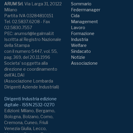
ARUM Srl
, Via Larga 31, 20122
Sommario
Milano
Federmanager
Partita IVA 03284810151
Cida
Tel. 02.5837.6208 - Fax
Management
02.5830.7557
Lavoro
PEC: arumsrl@legalmail.it
Formazione
Iscritta al Registro Nazionale
Industria
della Stampa
Welfare
con il numero 5447, vol. 55,
Sindacato
pag. 369, del 20.11.1996
Notizie
Societa' soggetta alla
Associazione
direzione e coordinamento
dell'ALDAI
(Associazione Lombarda
Dirigenti Aziende Industriali)
Dirigenti Industria edizione
digitale - ISSN 2532-0270
Edizioni: Milano, Bergamo,
Bologna, Bolzano, Como,
Cremona, Cuneo, Friuli
Venezia Giulia, Lecco,