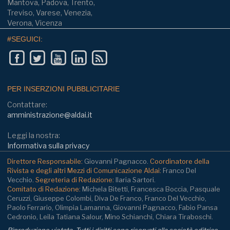
Mantova, Padova, Trento,
Treviso, Varese, Venezia,
Verona, Vicenza
#SEGUICI:
PER INSERZIONI PUBBLICITARIE
Contattare:
amministrazione@aldai.it
Leggi la nostra:
Informativa sulla privacy
Direttore Responsabile:
Giovanni Pagnacco.
Coordinatore della
Rivista e degli altri Mezzi di Comunicazione Aldai:
Franco Del
Vecchio.
Segreteria di Redazione:
Ilaria Sartori.
Comitato di Redazione:
Michela Bitetti, Francesca Boccia, Pasquale
Ceruzzi, Giuseppe Colombi, Diva De Franco, Franco Del Vecchio,
Paolo Ferrario, Olimpia Lamanna, Giovanni Pagnacco, Fabio Pansa
Cedronio, Leila Tatiana Salour, Mino Schianchi, Chiara Tiraboschi.
Riproduzione vietata. Tutti i diritti sono riservati alla società editrice