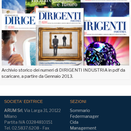
Archivio storico dei numeri di DIRIGENTI INDUSTRIA in pdf da
scaricare, a partire da Gennaio 2013.
SOCIETA' EDITRICE
SEZIONI
ARUM Srl
, Via Larga 31, 20122
Sommario
Milano
Federmanager
Partita IVA 03284810151
Cida
Tel. 02.5837.6208 - Fax
Management