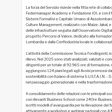
La forza del Servizio risiede nella fitta rete di col
Federmanager Academy e Fondazione IDI, e con il fon
Sistemi Formativi e Capitale Umano di Assolombarda,
Culture Management, realizzato con Maize-Jakal, e l
delle infrastrutture seguita dall’Osservatorio Digital
progetto Percorsi di Valore, dedicato alla formaz
Lombardia e dalla Confindustria locale in collabora
L’attività della Commissione Tecnica Fondirigenti, i
rilievo. Nel 2025 sono stati analizzati, valutati e co
dirigenti per un totale di 92.965 ore di formazione, m
aggiungono 124 piani legati agli Avvisi promossi dal
sostenibilità con il piano di sistema S.U.S.T.A.I.N. -
nel passaggio generazionale e nella trasformazione d
Il consolidamento delle relazioni con le principali s
con rilevanti Business School come 24Ore Business
iscritti modelli d'avanguardia per la rilevazione dei f
attivamente a workshop e webinar nazionali con 