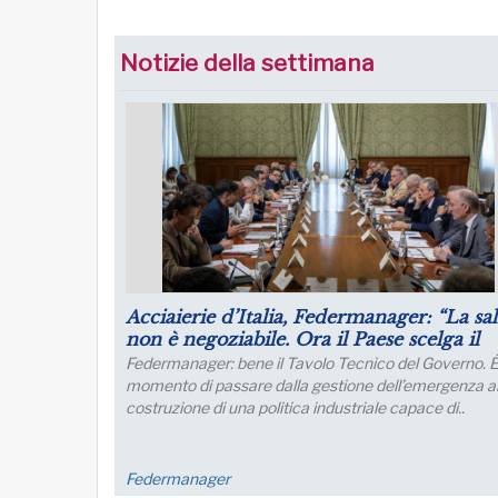
Notizie della settimana
Acciaierie d’Italia, Federmanager: “La salute
Tr
non è negoziabile. Ora il Paese scelga il
vi
proprio futuro industriale”
Federmanager: bene il Tavolo Tecnico del Governo. È il
La
momento di passare dalla gestione dell’emergenza alla
op
costruzione di una politica industriale capace di..
ri
l'i
Federmanager
La