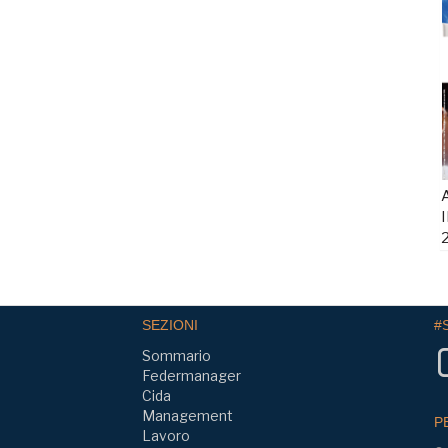
A
I
SEZIONI
#
Sommario
Federmanager
Cida
Management
P
Lavoro