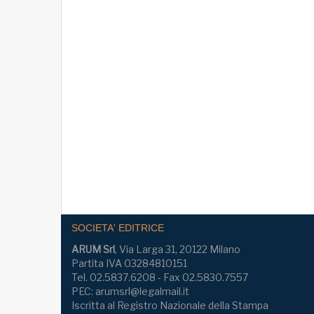
SOCIETA' EDITRICE
ARUM Srl
, Via Larga 31, 20122 Milano
Partita IVA 03284810151
Tel. 02.5837.6208 - Fax 02.5830.7557
PEC: arumsrl@legalmail.it
Iscritta al Registro Nazionale della Stampa