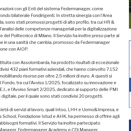
laborazioni con gli Enti del sistema Federmanager, come
do bilaterale Fondirigenti. In stretta sinergia con l'Area
 sono stati promossi progetti di alto profilo, tra cui HR &
’analisi delle competenze manageriali per la digitalizzazione
e del Politecnico di Milano. Il Servizio ha inoltre preso parte al
ione in una sanità che cambia, promosso da Federmanager
zione con AIOP.
stituita con Assolombarda, ha prodotto risultati di eccezionale
ndivisi 432 piani formativi aziendali, che hanno coinvolto 7.152
obilitando risorse per oltre 2,5 milioni di euro. A questi si
 Fondo, tra cui l’Avviso 1/2025, focalizzato su innovazione e
 D.E.I., e l’Avviso Smart 2/2025, dedicato al supporto delle PMI
igitale, per il quale sono stati condivisi 20 progetti.
ocietà di servizi al lavoro, quali Intoo, LHH e Uomo&Impresa, e
 School, Fondazione Istud e AHK, ha permesso di offrire agli
abbisogni formativi. Il Servizio ha inoltre partecipato
4.Manager, Federmanager Academy e CDi Manager,