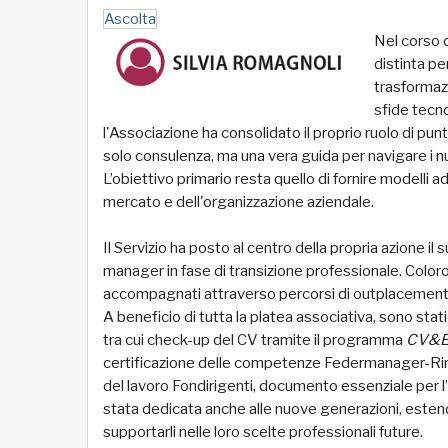
Ascolta
Nel corso d
distinta pe
trasformazi
sfide tecn
l'Associazione ha consolidato il proprio ruolo di pu
solo consulenza, ma una vera guida per navigare i nu
L’obiettivo primario resta quello di fornire modelli 
mercato e dell'organizzazione aziendale.
Il Servizio ha posto al centro della propria azione il 
manager in fase di transizione professionale. Color
accompagnati attraverso percorsi di outplacement e 
A beneficio di tutta la platea associativa, sono stati
tra cui check-up del CV tramite il programma
CV&Em
certificazione delle competenze Federmanager-Rina 
del lavoro Fondirigenti, documento essenziale per l
stata dedicata anche alle nuove generazioni, estenden
supportarli nelle loro scelte professionali future.