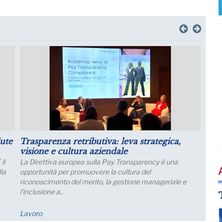
asparenza retributiva: leva strategica,
Puntare su 
sione e cultura aziendale
futuro dell
 Direttiva europea sulla Pay Transparency è una
Lo sviluppo di
portunità per promuovere la cultura del
collegamento 
conoscimento del merito, la gestione manageriale e
nclusione a..
voro
FM Trieste