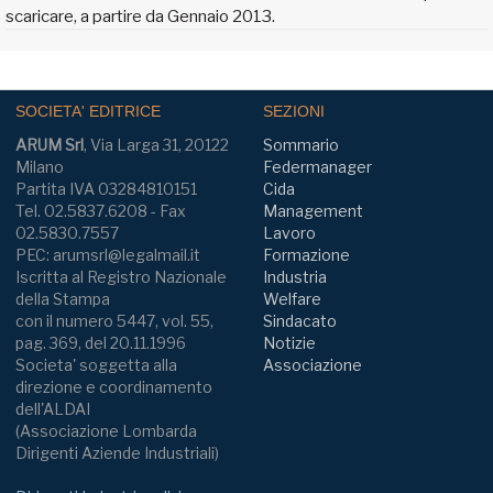
scaricare, a partire da Gennaio 2013.
SOCIETA' EDITRICE
SEZIONI
ARUM Srl
, Via Larga 31, 20122
Sommario
Milano
Federmanager
Partita IVA 03284810151
Cida
Tel. 02.5837.6208 - Fax
Management
02.5830.7557
Lavoro
PEC: arumsrl@legalmail.it
Formazione
Iscritta al Registro Nazionale
Industria
della Stampa
Welfare
con il numero 5447, vol. 55,
Sindacato
pag. 369, del 20.11.1996
Notizie
Societa' soggetta alla
Associazione
direzione e coordinamento
dell'ALDAI
(Associazione Lombarda
Dirigenti Aziende Industriali)