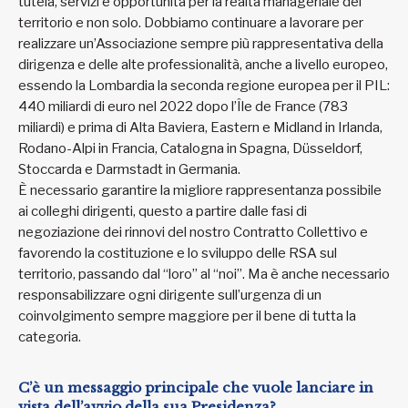
tutela, servizi e opportunità per la realtà manageriale del
territorio e non solo. Dobbiamo continuare a lavorare per
realizzare un’Associazione sempre più rappresentativa della
dirigenza e delle alte professionalità, anche a livello europeo,
essendo la Lombardia la seconda regione europea per il PIL:
440 miliardi di euro nel 2022 dopo l’Île de France (783
miliardi) e prima di Alta Baviera, Eastern e Midland in Irlanda,
Rodano-Alpi in Francia, Catalogna in Spagna, Düsseldorf,
Stoccarda e Darmstadt in Germania.
È necessario garantire la migliore rappresentanza possibile
ai colleghi dirigenti, questo a partire dalle fasi di
negoziazione dei rinnovi del nostro Contratto Collettivo e
favorendo la costituzione e lo sviluppo delle RSA sul
territorio, passando dal “loro” al “noi”. Ma è anche necessario
responsabilizzare ogni dirigente sull’urgenza di un
coinvolgimento sempre maggiore per il bene di tutta la
categoria.
C’è un messaggio principale che vuole lanciare in
vista dell’avvio della sua Presidenza?