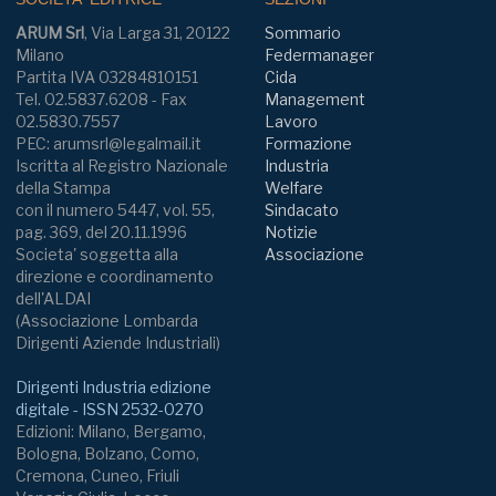
ARUM Srl
, Via Larga 31, 20122
Sommario
Milano
Federmanager
Partita IVA 03284810151
Cida
Tel. 02.5837.6208 - Fax
Management
02.5830.7557
Lavoro
PEC: arumsrl@legalmail.it
Formazione
Iscritta al Registro Nazionale
Industria
della Stampa
Welfare
con il numero 5447, vol. 55,
Sindacato
pag. 369, del 20.11.1996
Notizie
Societa' soggetta alla
Associazione
direzione e coordinamento
dell'ALDAI
(Associazione Lombarda
Dirigenti Aziende Industriali)
Dirigenti Industria edizione
digitale - ISSN 2532-0270
Edizioni: Milano, Bergamo,
Bologna, Bolzano, Como,
Cremona, Cuneo, Friuli