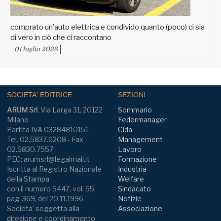
comprato un’auto elettrica e condivido quanto (poco) ci sia
di vero in ciò che ci raccontano
01 luglio 2026
SOCIETA' EDITRICE
SEZIONI
ARUM Srl
, Via Larga 31, 20122
Sommario
Milano
Federmanager
Partita IVA 03284810151
Cida
Tel. 02.5837.6208 - Fax
Management
02.5830.7557
Lavoro
PEC: arumsrl@legalmail.it
Formazione
Iscritta al Registro Nazionale
Industria
della Stampa
Welfare
con il numero 5447, vol. 55,
Sindacato
pag. 369, del 20.11.1996
Notizie
Societa' soggetta alla
Associazione
direzione e coordinamento