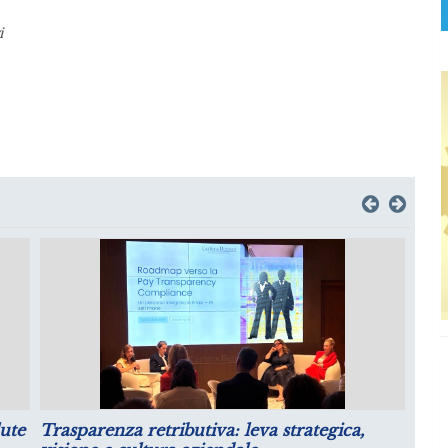
i
il
Luglio: migliorano le aspettative sulla