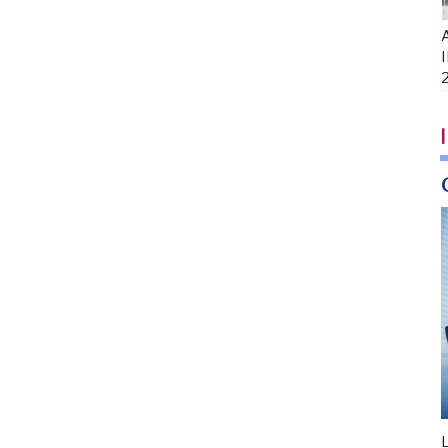
A
I
I