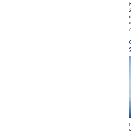
N
r
a
0
L
F