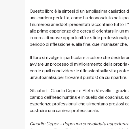
Questo libro è la sintesi di un’amplissima casistica d
una carriera perfetta, come ha riconosciuto nella p
I numerosi aneddoti presentati raccontano tutto il “
alle prime esperienze che cerca di orientarsi in un
in cerca di nuove opportunità e sfide professionali
periodo di riflessione e, alla fine, quei manager ch
Il libro si rivolge in particolare a coloro che desider
avviare un processo di miglioramento della propria 
con le quali condividere le riflessioni sulla vita pro
un’autoanalisi, per trovare il punto 0 da cui ripartire.
Gli autori – Claudio Ceper e Pietro Varvello – grazie
campo dell’head hunting e in quello del coaching, son
esperienze professionali che alimentano preziosi c
costruire una carriera professionale.
Claudio Ceper – dopo una consolidata esperienz