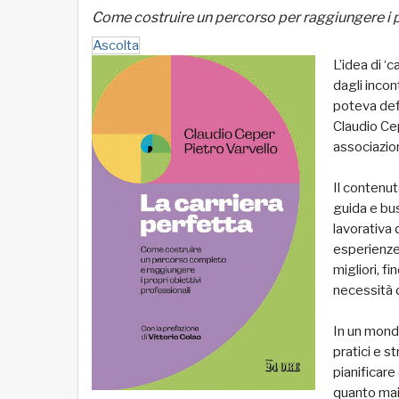
Come costruire un percorso per raggiungere i p
Ascolta
L’idea di ‘c
dagli incon
poteva defi
Claudio Ce
associazi
Il contenut
guida e bus
lavorativa d
esperienze 
migliori, f
necessità di
In un mondo
pratici e s
pianificare
quanto mai 