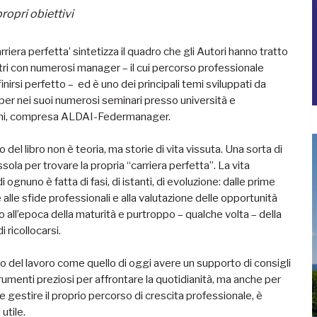
ropri obiettivi
arriera perfetta’ sintetizza il quadro che gli Autori hanno tratto
tri con numerosi manager – il cui percorso professionale
nirsi perfetto – ed è uno dei principali temi sviluppati da
per nei suoi numerosi seminari presso università e
oni, compresa ALDAI-Federmanager.
o del libro non è teoria, ma storie di vita vissuta. Una sorta di
sola per trovare la propria “carriera perfetta”. La vita
i ognuno è fatta di fasi, di istanti, di evoluzione: dalle prime
alle sfide professionali e alla valutazione delle opportunità
ino all’epoca della maturità e purtroppo – qualche volta – della
 ricollocarsi.
 del lavoro come quello di oggi avere un supporto di consigli
trumenti preziosi per affrontare la quotidianità, ma anche per
 e gestire il proprio percorso di crescita professionale, è
utile.