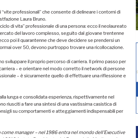
i “vite professionali” che consente di delineare i contorni di
ostfazione Laura Bruno.
ciclo di vita” professionale di una persona: ecco il neolaureato
 mercato del lavoro complesso, seguito dal giovane trentenne
; ecco poi il quarantenne che deve decidere se prendersi un
e, ormai over 50, devono purtroppo trovare una ricollocazione.
ano sviluppare il proprio percorso di carriera. Il primo passo per
carriera – e orientare nel modo corretto il network di persone
fessionale – è sicuramente quello di effettuare una riflessione e
 alla lunga e consolidata esperienza, rispettivamente nel
o riusciti a fare una sintesi di una vastissima casistica di
onsigli su comportamenti e atteggiamenti indispensabili per
a come manager – nel 1986 entra nel mondo dell’Executive