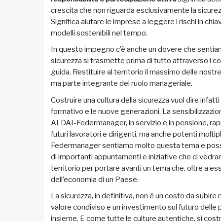
crescita che non riguarda esclusivamente la sicurezz
Significa aiutare le imprese a leggere i rischi in ch
modelli sostenibili nel tempo.
In questo impegno c’è anche un dovere che sentia
sicurezza si trasmette prima di tutto attraverso i com
guida. Restituire al territorio il massimo delle nost
ma parte integrante del ruolo manageriale.
Costruire una cultura della sicurezza vuol dire infat
formativo e le nuove generazioni. La sensibilizzazion
ALDAI-Federmanager, in servizio e in pensione, rap
futuri lavoratori e dirigenti, ma anche potenti molti
Federmanager sentiamo molto questa tema e posso a
di importanti appuntamenti e iniziative che ci vedr
territorio per portare avanti un tema che, oltre a es
dell’economia di un Paese.
La sicurezza, in definitiva, non è un costo da subir
valore condiviso e un investimento sul futuro delle 
insieme. E come tutte le culture autentiche, si cost