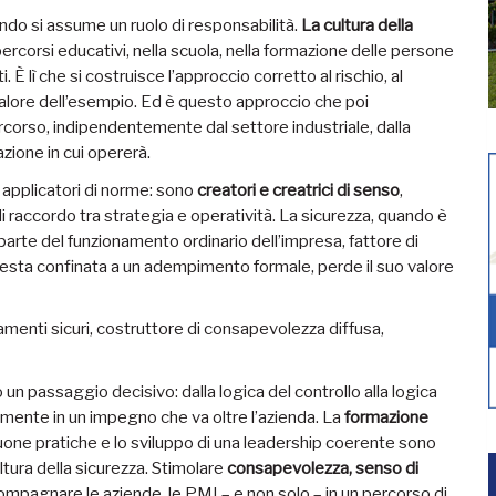
o si assume un ruolo di responsabilità.
La cultura della
 percorsi educativi, nella scuola, nella formazione delle persone
 lì che si costruisce l’approccio corretto al rischio, al
l valore dell’esempio. Ed è questo approccio che poi
corso, indipendentemente dal settore industriale, dalla
zione in cui opererà.
 applicatori di norme: sono
creatori e creatrici di senso
,
i raccordo tra strategia e operatività. La sicurezza, quando è
parte del funzionamento ordinario dell’impresa, fattore di
 resta confinata a un adempimento formale, perde il suo valore
menti sicuri, costruttore di consapevolezza diffusa,
n passaggio decisivo: dalla logica del controllo alla logica
mente in un impegno che va oltre l’azienda. La
formazione
 buone pratiche e lo sviluppo di una leadership coerente sono
tura della sicurezza. Stimolare
consapevolezza, senso di
ompagnare le aziende, le PMI – e non solo – in un percorso di