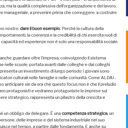
a, ma la qualità complessiva dell’organizzazione e del lavoro.
iave manageriale, a prevenire prima che correggere, a costruire
mo nostro:
dare il buon esempio
. Perché la cultura della
portamenti, la coerenza e la credibilità di chi esercita ruoli di
re capacità ed esperienze non è solo una responsabilità sociale,
ti anche guardare oltre l’impresa, coinvolgendo il sistema
e nelle scuole, portata avanti dalle colleghe e dai colleghi
presenta un investimento di lungo periodo: i giovani sono
plicatori culturali nelle famiglie e nelle comunità. Come ALDAI-
nticipare sin da ora che questo focus non è che il preludio
anno protagonisti e vedranno protagoniste le imprese sul
sere strategico, rappresenta un pilastro della crescita e
e né un obbligo da delegare. È una
competenza strategica
, un
persone, delle imprese e del sistema industriale nel suo
ruisce nel tempo, a partire dalle fondamenta. E anche su