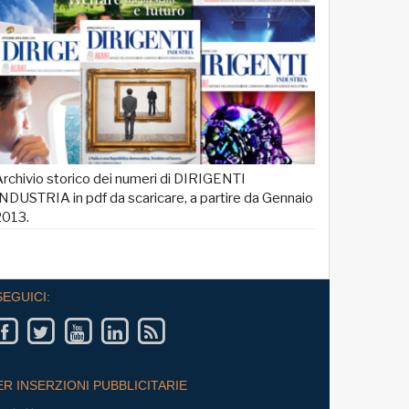
manager per il
Luglio: migliorano le aspettative sulla
 Italia
produzione
tale per un
Le aspettative delle grandi imprese industriali mi
a luglio, con un aumento della quota di imprese 
prevede una crescita della produzione; nei..
Economia
rchivio storico dei numeri di DIRIGENTI
NDUSTRIA in pdf da scaricare, a partire da Gennaio
2013.
SEGUICI:
ER INSERZIONI PUBBLICITARIE