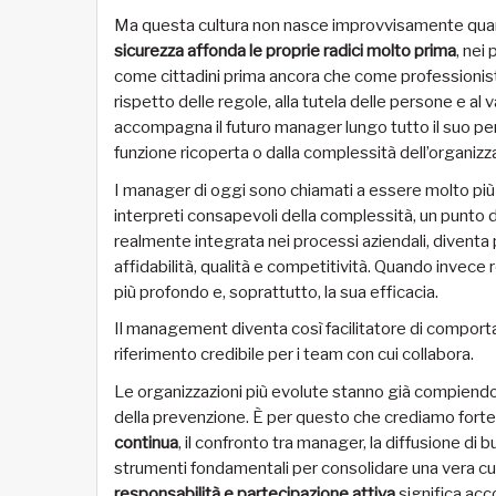
Ma questa cultura non nasce improvvisamente quand
sicurezza affonda le proprie radici molto prima
, nei
come cittadini prima ancora che come professionisti. È
rispetto delle regole, alla tutela delle persone e a
accompagna il futuro manager lungo tutto il suo per
funzione ricoperta o dalla complessità dell’organizza
I manager di oggi sono chiamati a essere molto più
interpreti consapevoli della complessità, un punto d
realmente integrata nei processi aziendali, diventa 
affidabilità, qualità e competitività. Quando invece
più profondo e, soprattutto, la sua efficacia.
Il management diventa così facilitatore di comporta
riferimento credibile per i team con cui collabora.
Le organizzazioni più evolute stanno già compiendo u
della prevenzione. È per questo che crediamo forte
continua
, il confronto tra manager, la diffusione di
strumenti fondamentali per consolidare una vera cul
responsabilità e partecipazione attiva
significa acc