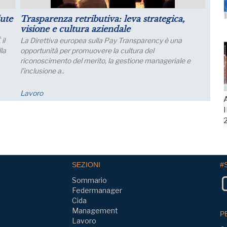
iva: leva strategica,
Puntare su infrastrutture e 
iendale
futuro dell’industria del nord
a Pay Transparency è una
Lo sviluppo di quest’area è fondamen
e la cultura del
collegamento con l’Europa
, la gestione manageriale e
FM Trieste
A
I
SEZIONI
#
Sommario
Federmanager
Cida
Management
P
Lavoro