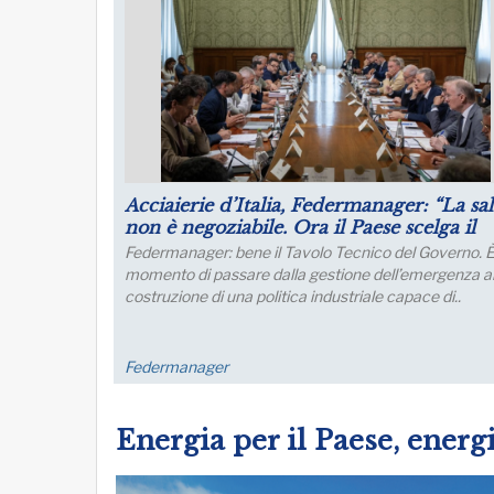
strategica,
Puntare su infrastrutture e manager pe
futuro dell’industria del nord Italia
arency è una
Lo sviluppo di quest’area è fondamentale per un
 del
collegamento con l’Europa
e manageriale e
FM Trieste
Energia per il Paese, energ