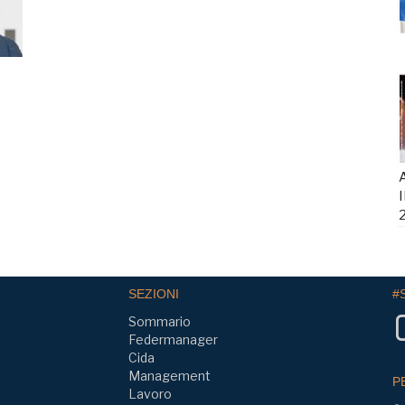
A
I
SEZIONI
#
Sommario
Federmanager
Cida
Management
P
Lavoro