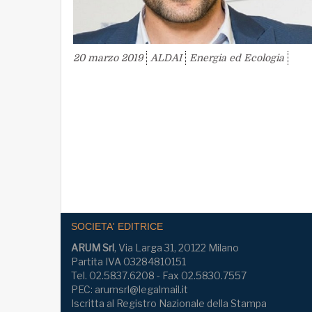
20 marzo 2019
ALDAI
Energia ed Ecologia
SOCIETA' EDITRICE
ARUM Srl
, Via Larga 31, 20122 Milano
Partita IVA 03284810151
Tel. 02.5837.6208 - Fax 02.5830.7557
PEC: arumsrl@legalmail.it
Iscritta al Registro Nazionale della Stampa