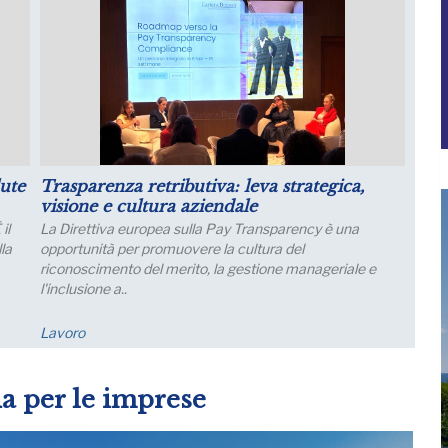
r il
Luglio: migliorano le aspettative sulla
produzione
Le aspettative delle grandi imprese industriali migliorano
a luglio, con un aumento della quota di imprese che
prevede una crescita della produzione; nei..
Economia
ia per le imprese