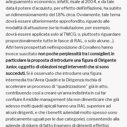
adeguamento economico, infatti, risale al 2004, e da tale
data il potere d’acquisto, per effetto dell’inflazione, ha subito
un ridimensionamento del 18% circa. Ovviamente, tale tema
dovrà essere ulteriormente approfondito, riguardo alle
modalità di attuazione (se la rivalutazione, per esempio,
dovrà essere applicata solo al TMCG, o, piuttosto riguardare
proporzionalmente tutte le fasce di RAL, o solo alcune…).
Altri temi prospettati nell’esposizione di Covallero hanno
invece suscitato
non poche perplessità tra i consiglieri; in
particolare la proposta di introdurre una figura di Dirigente
Junior, oggetto di obiezioni negli interventi che si sono
succeduti.
Si è osservato che introdurre una figura
intermedia tra l’Area Quadri e la Dirigenza rischia di
accelerare un processo di “quadrizzazione” già in atto,
contribuendo così a creare un’area indistinta in cui far
confluire il middle management (da non dimenticare che già
adesso molti quadri apicali hanno una RAL superiore ad
alcuni dirigenti, e che i benefit aziendali molto spesso sono
praticamente uguali per le due categorie), consentendo alla
aziende di ridurre di fatto il numero di dirigenti effettivi.