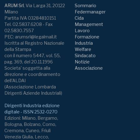
ARUM Srl
, Via Larga 31, 20122
Sommario
Milano
Federmanager
Partita IVA 03284810151
Cida
Tel. 02.5837.6208 - Fax
Management
02.5830.7557
Lavoro
PEC: arumsrl@legalmail.it
Formazione
Iscritta al Registro Nazionale
Industria
della Stampa
Welfare
con il numero 5447, vol. 55,
Sindacato
pag. 369, del 20.11.1996
Notizie
Societa' soggetta alla
Associazione
direzione e coordinamento
dell'ALDAI
(Associazione Lombarda
Dirigenti Aziende Industriali)
Dirigenti Industria edizione
digitale - ISSN 2532-0270
Edizioni: Milano, Bergamo,
Bologna, Bolzano, Como,
Cremona, Cuneo, Friuli
Venezia Giulia, Lecco,