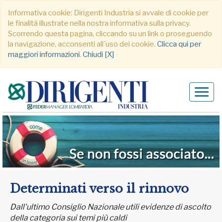
Informativa cookie: Dirigenti Industria si avvale di cookie per
le finalità illustrate nella nostra informativa sulla privacy.
Scorrendo questa pagina, cliccando su un link o proseguendo
la navigazione, acconsenti all´uso dei cookie.
Clicca qui per
maggiori informazioni
.
Chiudi [X]
Alter
navig
Determinati verso il rinnovo
Dall'ultimo Consiglio Nazionale utili evidenze di ascolto
della categoria sui temi più caldi