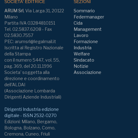
SOCIETA' EDITRICE
SEZIONI
ARUM Srl
, Via Larga 31, 20122
Sommario
Milano
Federmanager
Partita IVA 03284810151
Cida
Tel. 02.5837.6208 - Fax
Management
02.5830.7557
Lavoro
PEC: arumsrl@legalmail.it
Formazione
Iscritta al Registro Nazionale
Industria
della Stampa
Welfare
con il numero 5447, vol. 55,
Sindacato
pag. 369, del 20.11.1996
Notizie
Societa' soggetta alla
Associazione
direzione e coordinamento
dell'ALDAI
(Associazione Lombarda
Dirigenti Aziende Industriali)
Dirigenti Industria edizione
digitale - ISSN 2532-0270
Edizioni: Milano, Bergamo,
Bologna, Bolzano, Como,
Cremona, Cuneo, Friuli