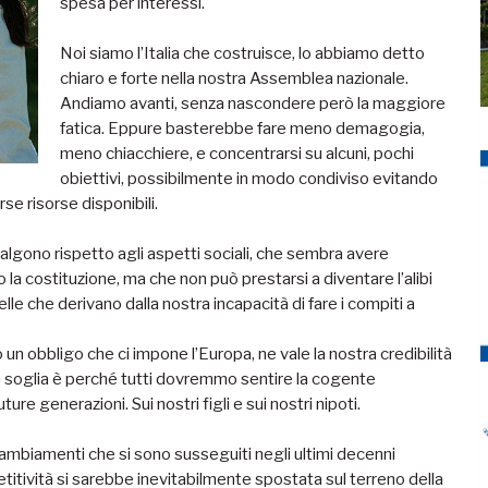
spesa per interessi.
Noi siamo l’Italia che costruisce, lo abbiamo detto
chiaro e forte nella nostra Assemblea nazionale.
Andiamo avanti, senza nascondere però la maggiore
fatica. Eppure basterebbe fare meno demagogia,
meno chiacchiere, e concentrarsi su alcuni, pochi
obiettivi, possibilmente in modo condiviso evitando
se risorse disponibili.
valgono rispetto agli aspetti sociali, che sembra avere
 la costituzione, ma che non può prestarsi a diventare l’alibi
lle che derivano dalla nostra incapacità di fare i compiti a
 un obbligo che ci impone l’Europa, ne vale la nostra credibilità
la soglia è perché tutti dovremmo sentire la cogente
ture generazioni. Sui nostri figli e sui nostri nipoti.
cambiamenti che si sono susseguiti negli ultimi decenni
itività si sarebbe inevitabilmente spostata sul terreno della