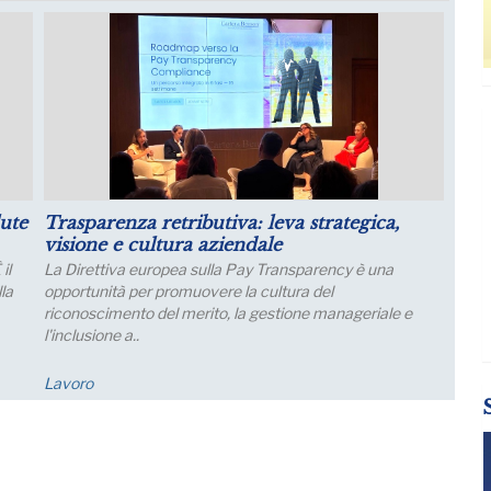
il
Luglio: migliorano le aspettative sulla
produzione
Le aspettative delle grandi imprese industriali migliorano
a luglio, con un aumento della quota di imprese che
prevede una crescita della produzione; nei..
Economia