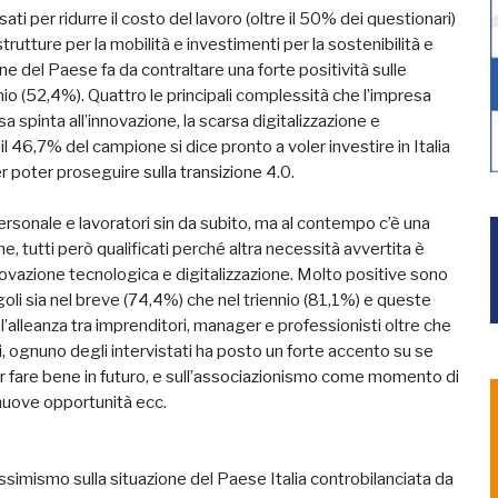
 per ridurre il costo del lavoro (oltre il 50% dei questionari)
utture per la mobilità e investimenti per la sostenibilità e
ne del Paese fa da contraltare una forte positività sulle
nio (52,4%). Quattro le principali complessità che l’impresa
ssa spinta all’innovazione, la scarsa digitalizzazione e
, il 46,7% del campione si dice pronto a voler investire in Italia
er poter proseguire sulla transizione 4.0.
ersonale e lavoratori sin da subito, ma al contempo c’è una
e, tutti però qualificati perché altra necessità avvertita è
 innovazione tecnologica e digitalizzazione. Molto positive sono
goli sia nel breve (74,4%) che nel triennio (81,1%) e queste
’alleanza tra imprenditori, manager e professionisti oltre che
ti, ognuno degli intervistati ha posto un forte accento su se
 fare bene in futuro, e sull’associazionismo come momento di
 nuove opportunità ecc.
simismo sulla situazione del Paese Italia controbilanciata da