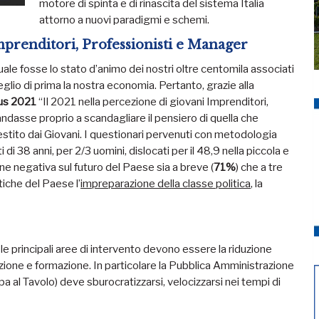
motore di spinta e di rinascita del sistema Italia
attorno a nuovi paradigmi e schemi.
Imprenditori, Professionisti e Manager
ale fosse lo stato d’animo dei nostri oltre centomila associati
meglio di prima la nostra economia. Pertanto, grazie alla
us 2021
“Il 2021 nella percezione di giovani Imprenditori,
dasse proprio a scandagliare il pensiero di quella che
stito dai Giovani. I questionari pervenuti con metodologia
 38 anni, per 2/3 uomini, dislocati per il 48,9 nella piccola e
e negativa sul futuro del Paese sia a breve (
71%
) che a tre
tiche del Paese l’
impreparazione della classe politica
, la
 principali aree di intervento devono essere la riduzione
truzione e formazione. In particolare la Pubblica Amministrazione
pa al Tavolo) deve sburocratizzarsi, velocizzarsi nei tempi di