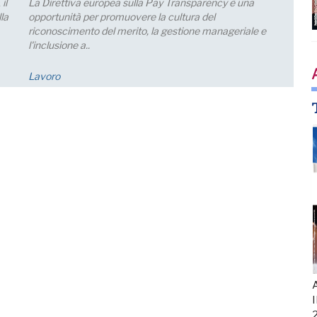
Le aspettative delle grandi imprese industriali migliorano
a luglio, con un aumento della quota di imprese che
prevede una crescita della produzione; nei..
Economia
A
I