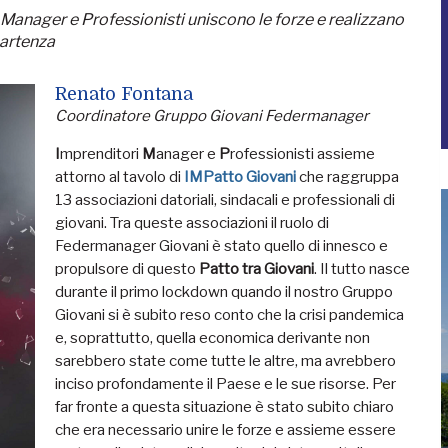
i, Manager e Professionisti uniscono le forze e realizzano
ipartenza
Renato Fontana
Coordinatore Gruppo Giovani Federmanager
I
mprenditori
M
anager e
P
rofessionisti assieme
attorno al tavolo di
IMPatto Giovani
che raggruppa
13 associazioni datoriali, sindacali e professionali di
giovani. Tra queste associazioni il ruolo di
Federmanager Giovani è stato quello di innesco e
propulsore di questo
Patto tra Giovani
. Il tutto nasce
durante il primo lockdown quando il nostro Gruppo
Giovani si è subito reso conto che la crisi pandemica
e, soprattutto, quella economica derivante non
sarebbero state come tutte le altre, ma avrebbero
inciso profondamente il Paese e le sue risorse. Per
far fronte a questa situazione è stato subito chiaro
che era necessario unire le forze e assieme essere