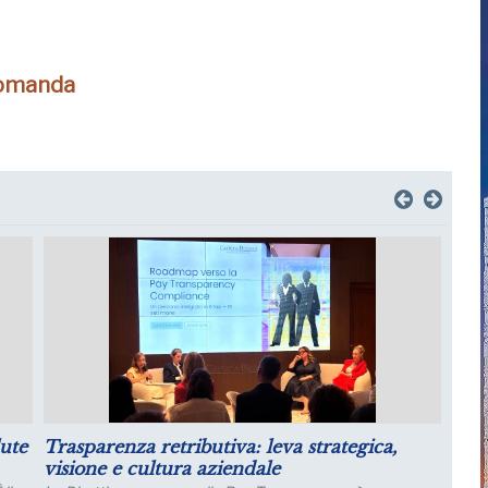
domanda
il
Luglio: migliorano le aspettative sulla
produzione