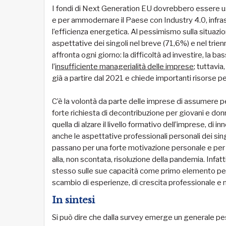
I fondi di Next Generation EU dovrebbero essere usati
e per ammodernare il Paese con Industry 4.0, infrastr
l’efficienza energetica. Al pessimismo sulla situazio
aspettative dei singoli nel breve (71,6%) e nel trien
affronta ogni giorno: la difficoltà ad investire, la ba
l’
insufficiente managerialità delle imprese
; tuttavia
già a partire dal 2021 e chiede importanti risorse p
C’è la volontà da parte delle imprese di assumere p
forte richiesta di decontribuzione per giovani e donn
quella di alzare il livello formativo dell’imprese, di
anche le aspettative professionali personali dei sin
passano per una forte motivazione personale e per l
alla, non scontata, risoluzione della pandemia. Infat
stesso sulle sue capacità come primo elemento per
scambio di esperienze, di crescita professionale e
In sintesi
Si può dire che dalla survey emerge un generale pes