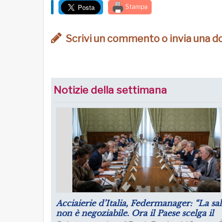
Stampa
Scrivi un commento o invia una 
Notizie della settimana
Puntare su infrastrutture e manager per 
futuro dell’industria del nord Italia