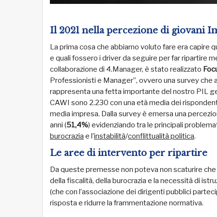
Il 2021 nella percezione di giovani 
La prima cosa che abbiamo voluto fare era capire qu
e quali fossero i driver da seguire per far ripartire 
collaborazione di 4.Manager, è stato realizzato
Foc
Professionisti e Manager”, ovvero una survey che an
rappresenta una fetta importante del nostro PIL ge
CAWI sono 2.230 con una età media dei rispondenti di
media impresa. Dalla survey è emersa una percezion
anni (
51,4%
) evidenziando tra le principali problema
burocrazia
e l’
instabilità
/
conflittualità politica
.
Le aree di intervento per ripartire
Da queste premesse non poteva non scaturire che le
della fiscalità, della burocrazia e la necessità di is
(che con l’associazione dei dirigenti pubblici parteci
risposta e ridurre la frammentazione normativa.