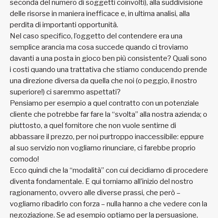
seconda del numero di soggetti coinvolti), alla suddivisione
delle risorse in maniera inefficace e, in ultima analisi, alla
perdita di importanti opportunità.
Nel caso specifico, l’oggetto del contendere era una
semplice arancia ma cosa succede quando ci troviamo
davanti a una posta in gioco ben più consistente? Quali sono
i costi quando una trattativa che stiamo conducendo prende
una direzione diversa da quella che noi (o peggio, il nostro
superiore!) ci saremmo aspettati?
Pensiamo per esempio a quel contratto con un potenziale
cliente che potrebbe far fare la “svolta” alla nostra azienda; o
piuttosto, a quel fornitore che non vuole sentirne di
abbassare il prezzo, per noi purtroppo inaccessibile: eppure
al suo servizio non vogliamo rinunciare, ci farebbe proprio
comodo!
Ecco quindi che la “modalità” con cui decidiamo di procedere
diventa fondamentale. E qui torniamo all’inizio del nostro
ragionamento, ovvero alle diverse prassi, che però –
vogliamo ribadirlo con forza – nulla hanno a che vedere con la
negoziazione. Se ad esempio optiamo per la persuasione,