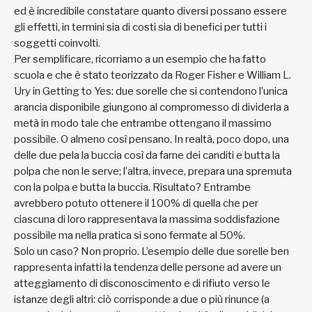
ed è incredibile constatare quanto diversi possano essere
gli effetti, in termini sia di costi sia di benefici per tutti i
soggetti coinvolti.
Per semplificare, ricorriamo a un esempio che ha fatto
scuola e che è stato teorizzato da Roger Fisher e William L.
Ury in Getting to Yes: due sorelle che si contendono l’unica
arancia disponibile giungono al compromesso di dividerla a
metà in modo tale che entrambe ottengano il massimo
possibile. O almeno così pensano. In realtà, poco dopo, una
delle due pela la buccia così da farne dei canditi e butta la
polpa che non le serve; l’altra, invece, prepara una spremuta
con la polpa e butta la buccia. Risultato? Entrambe
avrebbero potuto ottenere il 100% di quella che per
ciascuna di loro rappresentava la massima soddisfazione
possibile ma nella pratica si sono fermate al 50%.
Solo un caso? Non proprio. L’esempio delle due sorelle ben
rappresenta infatti la tendenza delle persone ad avere un
atteggiamento di disconoscimento e di rifiuto verso le
istanze degli altri: ciò corrisponde a due o più rinunce (a