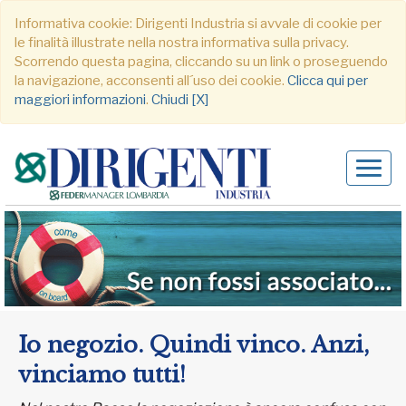
Informativa cookie: Dirigenti Industria si avvale di cookie per
le finalità illustrate nella nostra informativa sulla privacy.
Scorrendo questa pagina, cliccando su un link o proseguendo
la navigazione, acconsenti all´uso dei cookie.
Clicca qui per
maggiori informazioni
.
Chiudi [X]
Alter
navig
Io negozio. Quindi vinco. Anzi,
vinciamo tutti!