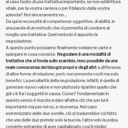
al caso l’esito di una trattativa importante, se non addirittura
vitale, per la vostra carriera o per il bilancio della vostra
azienda? Noi sinceramente no…
Da qui la necessità di competenze oggettive, di abilità, in
una parola di un metodo che ci permetta di condurre al
meglio una trattativa. Quel metodo è appunto la
negoziazione.
A questo punto possiamo finalmente svelare le carte e
spiegare in cosa consiste.
Negoziare è una modalità di
trattativa che si fonda sullo scambio, reso possibile da una
reale conoscenza dei bisogni propri e degli altri
; a differenza
di altre forme di relazione, però, non presenta costi ma solo
benefici. La peculiarità della negoziazione, infatti, è quella di
generare nuovo valore e non piuttosto ripartire quello che
già c’è fra i soggetti in causa. Come? Fondamentale in
questo senso è riuscire a dare all’altro ciò che per lui è
importante ma per noi no, e viceversa. Nel caso
estremizzato delle due sorelle, ciò si tradurrebbe col fatto
che una delle due prende solo la buccia, l’altra solo la polpa,
convinte entrambe di aver capitalizzato così il miglior