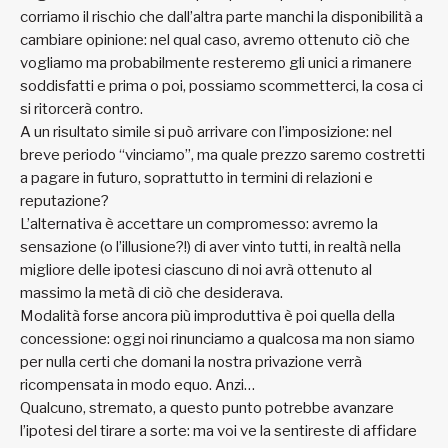
corriamo il rischio che dall’altra parte manchi la disponibilità a
cambiare opinione: nel qual caso, avremo ottenuto ciò che
vogliamo ma probabilmente resteremo gli unici a rimanere
soddisfatti e prima o poi, possiamo scommetterci, la cosa ci
si ritorcerà contro.
A un risultato simile si può arrivare con l’imposizione: nel
breve periodo “vinciamo”, ma quale prezzo saremo costretti
a pagare in futuro, soprattutto in termini di relazioni e
reputazione?
L’alternativa è accettare un compromesso: avremo la
sensazione (o l’illusione?!) di aver vinto tutti, in realtà nella
migliore delle ipotesi ciascuno di noi avrà ottenuto al
massimo la metà di ciò che desiderava.
Modalità forse ancora più improduttiva è poi quella della
concessione: oggi noi rinunciamo a qualcosa ma non siamo
per nulla certi che domani la nostra privazione verrà
ricompensata in modo equo. Anzi…
Qualcuno, stremato, a questo punto potrebbe avanzare
l’ipotesi del tirare a sorte: ma voi ve la sentireste di affidare