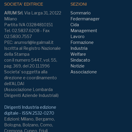
SOCIETA' EDITRICE
SEZIONI
ARUM Srl
, Via Larga 31, 20122
Sommario
Milano
Federmanager
Partita IVA 03284810151
Cida
Tel. 02.5837.6208 - Fax
Management
02.5830.7557
Lavoro
PEC: arumsrl@legalmail.it
Formazione
Iscritta al Registro Nazionale
Industria
della Stampa
Welfare
con il numero 5447, vol. 55,
Sindacato
pag. 369, del 20.11.1996
Notizie
Societa' soggetta alla
Associazione
direzione e coordinamento
dell'ALDAI
(Associazione Lombarda
Dirigenti Aziende Industriali)
Dirigenti Industria edizione
digitale - ISSN 2532-0270
Edizioni: Milano, Bergamo,
Bologna, Bolzano, Como,
Cremona, Cuneo, Friuli