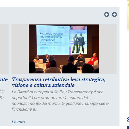
il
Luglio: migliorano le aspettative sulla
produzione
Le aspettative delle grandi imprese industriali migliorano
a luglio, con un aumento della quota di imprese che
prevede una crescita della produzione; nei..
Economia