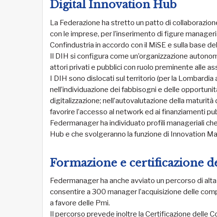
Digital Innovation Hub
La Federazione ha stretto un patto di collaborazione 
con le imprese, per l’inserimento di figure manage
Confindustria in accordo con il MiSE e sulla base de
Il DIH si configura come un’organizzazione autonoma
attori privati e pubblici con ruolo preminente alle as
I DIH sono dislocati sul territorio (per la Lombardia
nell’individuazione dei fabbisogni e delle opportuni
digitalizzazione; nell’autovalutazione della maturità 
favorire l’accesso al network ed ai finanziamenti pubb
Federmanager ha individuato profili manageriali che
Hub e che svolgeranno la funzione di Innovation Mana
Formazione e certificazione 
Federmanager ha anche avviato un percorso di alt
consentire a 300 manager l’acquisizione delle comp
a favore delle Pmi.
Il percorso prevede inoltre la Certificazione de