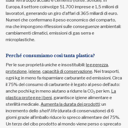
sulla Terra dopo acciaio e cemento (fonte: Sofidel). In
Europa, il settore coinvolge 51.700 imprese e 1,5 milioni di
lavoratori, generando un giro d’affari di 365 miliardi di euro.
Numeri che confermano il peso economico del comparto,
ma che impongono riflessioni sulle conseguenze ambientali:
cambiamenti climatici, emissioni di gas serra e
microplastiche.
Perché consumiamo così tanta plastica?
Per le sue proprietà uniche e insostituibili:
leggerezza
,
protezione
,
igiene
,
capacità di conservazione
. Nei trasporti,
ogni kg in meno fa risparmiare carburante ed emissioni. Circa
il 75% del consumo di carburante è legato al peso dell’auto:
anche pochi kg in meno aiutano a ridurre la CO
per km.
La
2
plastica protegge i beni
, garantisce igiene alimentare e
sterilità medicale.
Aumenta la durata dei prodotti
: un
incremento dello
shelf life
(durata di conservazione) di 6
giorni grazie all’imballo riduce lo spreco alimentare del 75%.
Un terzo del cibo prodotto al mondo viene perso o sprecato