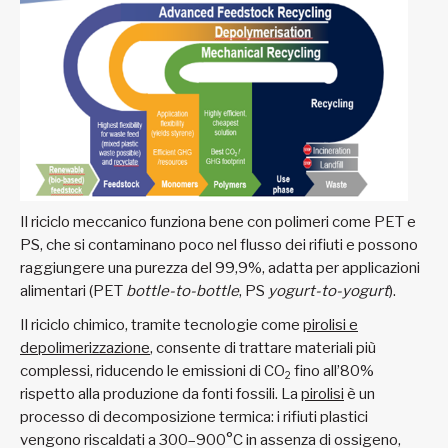
Il riciclo meccanico funziona bene con polimeri come PET e
PS, che si contaminano poco nel flusso dei rifiuti e possono
raggiungere una purezza del 99,9%, adatta per applicazioni
alimentari (PET
bottle-to-bottle
, PS
yogurt-to-yogurt
).
Il riciclo chimico, tramite tecnologie come
pirolisi e
depolimerizzazione
, consente di trattare materiali più
complessi, riducendo le emissioni di CO
fino all’80%
2
rispetto alla produzione da fonti fossili. La
pirolisi
è un
processo di decomposizione termica: i rifiuti plastici
vengono riscaldati a 300–900°C in assenza di ossigeno,