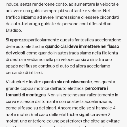
induce, senza rendercene conto, ad aumentare la velocità e
ad avere una guida sempre più scattante e veloce. Nel
traffico iniziamo ad avere l’impressione di essere circondati
da auto-tartaruga guidate da persone con i riflessi di un
Bradipo.
Si apprezza
particolarmente questa fantastica accelerazione
delle auto elettriche
quando ci si deve immettere nel flusso
dei veicoli
, come quando in autostrada siamo nella fila lenta
di destra e vediamo nella più veloce corsia a sinistra uno
spazio nel flusso continuo di auto ed allora acceleriamo
cercando di infilarci.
Vi stupirete inoltre
quanto sia entusiasmante
, con questa
grande coppia motrice dell’auto elettrica,
percorrere i
tornanti di montagna
. Non si sente nessun rallentamento in
curva e si esce dal tornante con una bella accelerazione,
come si fosse su dei binari. Ancora meglio se si hanno le 4
ruote motrici (nel caso delle elettriche significa avere 2
motori, uno anteriore ed uno posteriore) che oltre ad evitare