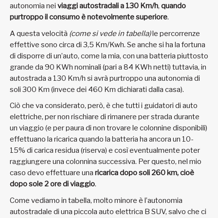
autonomia nei
viaggi autostradali a 130 Km/h
,
quando
purtroppo il consumo è notevolmente superiore
.
A questa velocità
(come si vede in tabella)
le percorrenze
effettive sono circa di 3,5 Km/Kwh. Se anche si ha la fortuna
di disporre di un’auto, come la mia, con una batteria piuttosto
grande da 90 KWh nominali (pari a 84 KWh netti) tuttavia, in
autostrada a 130 Km/h si avrà purtroppo una autonomia di
soli 300 Km (invece dei 460 Km dichiarati dalla casa).
Ciò che va considerato, però, è che tutti i guidatori di auto
elettriche, per non rischiare di rimanere per strada durante
un viaggio (e per paura di non trovare le colonnine disponibili)
effettuano la ricarica quando la batteria ha ancora un 10-
15% di carica residua (riserva) e così eventualmente poter
raggiungere una colonnina successiva. Per questo, nel mio
caso devo effettuare una
ricarica dopo soli 260 km, cioè
dopo sole 2 ore di viaggio
.
Come vediamo in tabella, molto minore è l’autonomia
autostradale di una piccola auto elettrica B SUV, salvo che ci