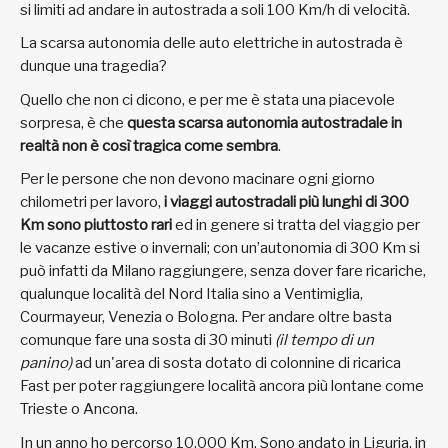
si limiti ad andare in autostrada a soli 100 Km/h di velocità.
La scarsa autonomia delle auto elettriche in autostrada è
dunque una tragedia?
Quello che non ci dicono, e per me è stata una piacevole
sorpresa, è che
questa scarsa autonomia autostradale in
realtà non è così tragica come sembra
.
Per le persone che non devono macinare ogni giorno
chilometri per lavoro,
i viaggi autostradali più lunghi di 300
Km sono piuttosto rari
ed in genere si tratta del viaggio per
le vacanze estive o invernali; con un’autonomia di 300 Km si
può infatti da Milano raggiungere, senza dover fare ricariche,
qualunque località del Nord Italia sino a Ventimiglia,
Courmayeur, Venezia o Bologna. Per andare oltre basta
comunque fare una sosta di 30 minuti
(il tempo di un
panino)
ad un'area di sosta dotato di colonnine di ricarica
Fast per poter raggiungere località ancora più lontane come
Trieste o Ancona.
In un anno ho percorso 10.000 Km. Sono andato in Liguria, in