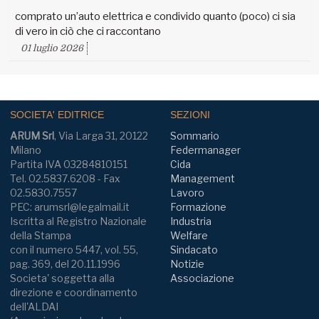
comprato un’auto elettrica e condivido quanto (poco) ci sia
di vero in ciò che ci raccontano
01 luglio 2026
SOCIETA' EDITRICE
SEZIONI
ARUM Srl
, Via Larga 31, 20122
Sommario
Milano
Federmanager
Partita IVA 03284810151
Cida
Tel. 02.5837.6208 - Fax
Management
02.5830.7557
Lavoro
PEC: arumsrl@legalmail.it
Formazione
Iscritta al Registro Nazionale
Industria
della Stampa
Welfare
con il numero 5447, vol. 55,
Sindacato
pag. 369, del 20.11.1996
Notizie
Societa' soggetta alla
Associazione
direzione e coordinamento
dell'ALDAI