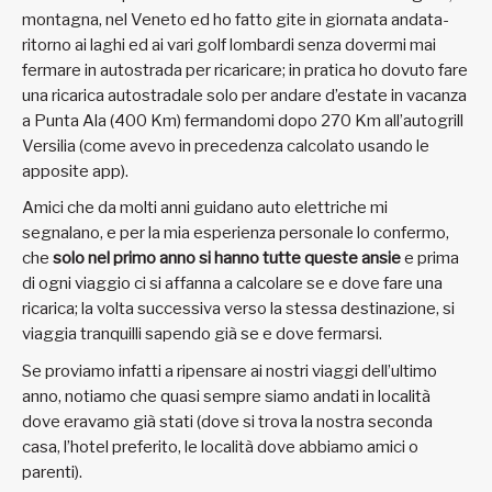
montagna, nel Veneto ed ho fatto gite in giornata andata-
ritorno ai laghi ed ai vari golf lombardi senza dovermi mai
fermare in autostrada per ricaricare; in pratica ho dovuto fare
una ricarica autostradale solo per andare d’estate in vacanza
a Punta Ala (400 Km) fermandomi dopo 270 Km all’autogrill
Versilia (come avevo in precedenza calcolato usando le
apposite app).
Amici che da molti anni guidano auto elettriche mi
segnalano, e per la mia esperienza personale lo confermo,
che
solo nel primo anno si hanno tutte queste ansie
e prima
di ogni viaggio ci si affanna a calcolare se e dove fare una
ricarica; la volta successiva verso la stessa destinazione, si
viaggia tranquilli sapendo già se e dove fermarsi.
Se proviamo infatti a ripensare ai nostri viaggi dell’ultimo
anno, notiamo che quasi sempre siamo andati in località
dove eravamo già stati (dove si trova la nostra seconda
casa, l’hotel preferito, le località dove abbiamo amici o
parenti).