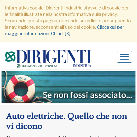
Informativa cookie: Dirigenti Industria si avvale di cookie per
le finalità illustrate nella nostra informativa sulla privacy.
Scorrendo questa pagina, cliccando su un link o proseguendo
la navigazione, acconsenti all´uso dei cookie.
Clicca qui per
maggiori informazioni
.
Chiudi [X]
Alter
navig
Auto elettriche. Quello che non
vi dicono