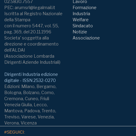
02.5830.7557
Lavoro
PEC: arumsrl@legalmail.it
Formazione
Iscritta al Registro Nazionale
Industria
della Stampa
Welfare
con il numero 5447, vol. 55,
Sindacato
pag. 369, del 20.11.1996
Notizie
Societa' soggetta alla
Associazione
direzione e coordinamento
dell'ALDAI
(Associazione Lombarda
Dirigenti Aziende Industriali)
Dirigenti Industria edizione
digitale - ISSN 2532-0270
Edizioni: Milano, Bergamo,
Bologna, Bolzano, Como,
Cremona, Cuneo, Friuli
Venezia Giulia, Lecco,
Mantova, Padova, Trento,
Treviso, Varese, Venezia,
Verona, Vicenza
#SEGUICI: