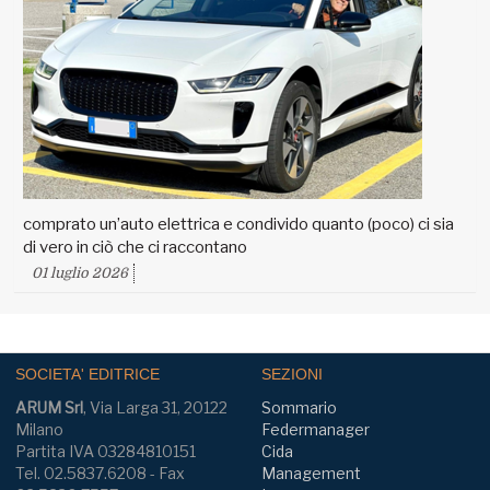
comprato un’auto elettrica e condivido quanto (poco) ci sia
di vero in ciò che ci raccontano
01 luglio 2026
SOCIETA' EDITRICE
SEZIONI
ARUM Srl
, Via Larga 31, 20122
Sommario
Milano
Federmanager
Partita IVA 03284810151
Cida
Tel. 02.5837.6208 - Fax
Management