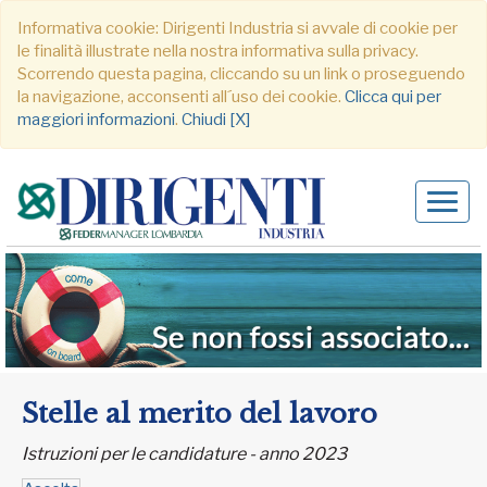
Informativa cookie: Dirigenti Industria si avvale di cookie per
le finalità illustrate nella nostra informativa sulla privacy.
Scorrendo questa pagina, cliccando su un link o proseguendo
la navigazione, acconsenti all´uso dei cookie.
Clicca qui per
maggiori informazioni
.
Chiudi [X]
Alter
navig
Stelle al merito del lavoro
Istruzioni per le candidature - anno 2023