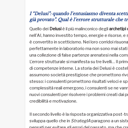
I “Delusi”: quando l’entusiasmo diventa scet
già provato”. Qual è l’errore strutturale che 
Quello dei
Delusi
è il più malinconico degli
archetipi 
nell'AI, hanno investito tempo, energie e risorse, e si
è convertito in scetticismo. Nei loro corridoi risuo
perfettamente in laboratorio ma non sono mai stati i
una collezione di false partenze arenatesi nella com
L'errore strutturale si manifesta su tre livelli… Il p
di competenze interne. La storia dei Delusi è costell
assumono società prestigiose che promettono rivol
stesso: i consulenti promettono risultati veloci e sp
complessità reali emergono, i consulenti se ne vanno 
nuovi consulenti per risolvere i problemi creati dai
credibilità e motivazione.
Il secondo livello è la risposta organizzativa post-
sviluppa quello che in
StrategIA
paragono a un siste
pensati per evitare gli errori del passato, ma che cr