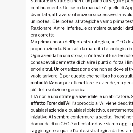
Stanford: la strategia non è un piano da seguire pe
continuamente. Un caso da manuale è quello di Apple
diventata, attraverso iterazioni successive, la rivol
un'ipotesi. E le ipotesi strategiche vanno prima tes
Ragionare, Agire, Inferire…e cambiare quando i dati 
era corretta.
Ma prima ancora dell'ipotesi strategica, un CEO deve
propria azienda. Non solo la maturità tecnologica in 
Ogni azienda ha una storia, un'infrastruttura tecnolo
consapevoli permette di chiarire i punti di forza, i limi
errori altrui. Un'organizzazione che non sa dove si t
vuole arrivare. È per questo che nel libro ho costruit
maturità IA
: non per etichettare le aziende, ma per
più della soluzione generica.
L'IA non è una strategia aziendale: è un abilitatore. 
effetto Forer dell'AI
: l’approccio all’AI viene desc
qualsiasi azienda e qualsiasi obiettivo, esattamen
iniziativa AI sembra confermare la scelta, finché non 
domanda di un CEO è articolata: dove siamo oggi, qual
raggiungere e qual è l’ipotesi strategica da testar