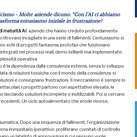
ticismo - Molte aziende dicono: “Con l’AI ci abbiamo
trasforma entusiasmo iniziale in frustrazione?
di maturità AI
: aziende che hanno creduto profondamente
 ritrovano incagliate in una serie di fallimenti. L'entusiasmo si
nano echi di progetti fantasma, prototipi che funzionano
ntegrati nei processi reali, demo brillanti mai implementate,
plessità operativa.
rimo è la dipendenza dalla consulenza esterna, senza lo sviluppo
ata di relazioni tossiche con il mondo della consulenza: si
uzioni e consegnano frustrazioni. Il meccanismo è sempre lo
ettacolari, i progetti partono con aspettative elevate, le
lasciando soluzioni incomplete o inutilizzabili. Poi si cercano
 precedenti. Un ciclo autoalimentato che erode risorse,
traumatica. Dopo una sequenza di fallimenti, l'organizzazione
ma immunitario iperattivo: proliferano comitati di controllo
eano un labirinto di approvazioni in cui nessuno vuole