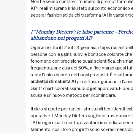
Non ha senso contare il "numero di prompt formulati
KPI reali misurano il risultato sul conto economico e 
separa i fashionisti da chi trasforma l’AI in vantagg
I “Monday Dieters”: le false partenze - Perch
abbandono nei progetti AI?
Ogni anno, tra il 12 e il 19 gennaio, i tapis roulant 
persone con leggins nuovi e borracce colorate che
fenomeno con precisione quasi scientifica, chiamand
frequentazione cala del 50%, a fine marzo quasi tutt
resta l'unico ricordo dei buoni propositi. È esatta
archetipi di maturità AI
più diffusi: ogni anno è l'ann
Gantt chart coloratissimi, budget approvati. E poi, 
scusa e un nuovo metodo per ricominciare.
Il ciclo si ripete per ragioni strutturali ben identific
operative. I Monday Dieters vogliono trasformare 
l'AI in ogni dipartimento, diventare immediatamente 
fallimento, così i loro progetti sono sovradimensiona