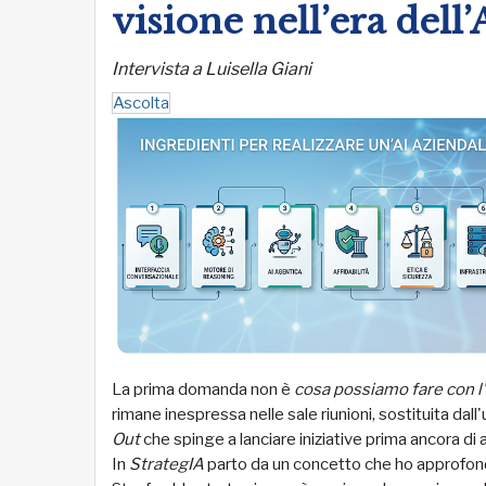
visione nell’era dell’
Intervista a Luisella Giani
Ascolta
La prima domanda non è
cosa possiamo fare con l
rimane inespressa nelle sale riunioni, sostituita dal
Out
che spinge a lanciare iniziative prima ancora di av
In
StrategIA
parto da un concetto che ho approfond