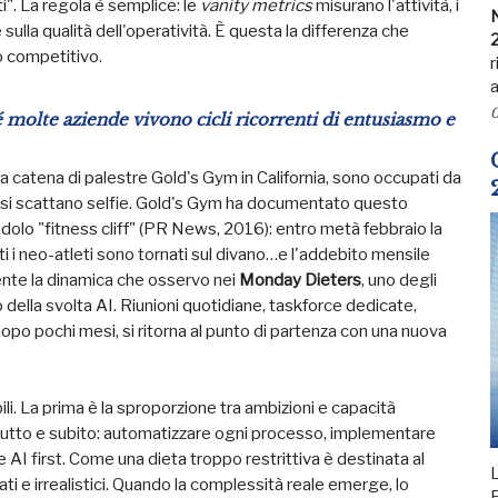
". La regola è semplice: le
vanity metrics
misurano l'attività, i
N
sulla qualità dell'operatività. È questa la differenza che
io competitivo.
r
a
0
é molte aziende vivono cicli ricorrenti di entusiasmo e
della catena di palestre Gold's Gym in California, sono occupati da
 si scattano selfie. Gold's Gym ha documentato questo
olo "fitness cliff" (PR News, 2016): entro metà febbraio la
i i neo-atleti sono tornati sul divano…e l'addebito mensile
mente la dinamica che osservo nei
Monday Dieters
, uno degli
o della svolta AI. Riunioni quotidiane, taskforce dedicate,
dopo pochi mesi, si ritorna al punto di partenza con una nuova
abili. La prima è la sproporzione tra ambizioni e capacità
tutto e subito: automatizzare ogni processo, implementare
AI first. Come una dieta troppo restrittiva è destinata al
L
ti e irrealistici. Quando la complessità reale emerge, lo
F