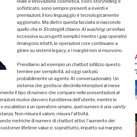
reale e innovazione cosmetica. Il loro storytelling è
sofisticato, sono sempre presenti a eventi e
premiazioni, il loro linguaggio è tecnologicamente
aggiornato. Ma dietro questa facciata si nasconde
quello che in
StrategIA
chiamo
AI washing
: un'enfasi
eccessiva su progetti semplici mentre i gap operativi
rimangono intatti, le operazioni core continuano a
girare su sistemi legacy, e i margini non si muovono.
Prendiamo ad esempio un chatbot (utilizzo questo
termine per semplicità, ad oggi sarà più
probabilmente un agente AI conversazionale). Un
sistema che gestisce diecimila interazioni al mese
amente il tipo di numero che compare nelle presentazioni al
terazioni risolve davvero il problema dell'utente, mentre le
o o escalation a un operatore umano, quel numero è una
vanity
stanza. Non misura il valore, misura l'attività.
ueste metriche (il numero di chatbot attivi, l'aumento dei
 customer lifetime value e, soprattutto, impatto sul margine.