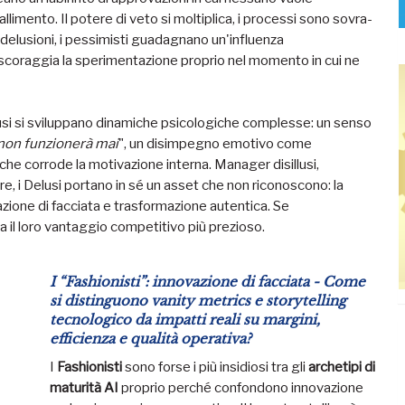
llimento. Il potere di veto si moltiplica, i processi sono sovra-
 delusioni, i pessimisti guadagnano un'influenza
e scoraggia la sperimentazione proprio nel momento in cui ne
elusi si sviluppano dinamiche psicologiche complesse: un senso
non funzionerà mai
", un disimpegno emotivo come
he corrode la motivazione interna. Manager disillusi,
ure, i Delusi portano in sé un asset che non riconoscono: la
azione di facciata e trasformazione autentica. Se
 il loro vantaggio competitivo più prezioso.
I “Fashionisti”: innovazione di facciata - Come
si distinguono vanity metrics e storytelling
tecnologico da impatti reali su margini,
efficienza e qualità operativa?
I
Fashionisti
sono forse i più insidiosi tra gli
archetipi di
maturità AI
proprio perché confondono innovazione