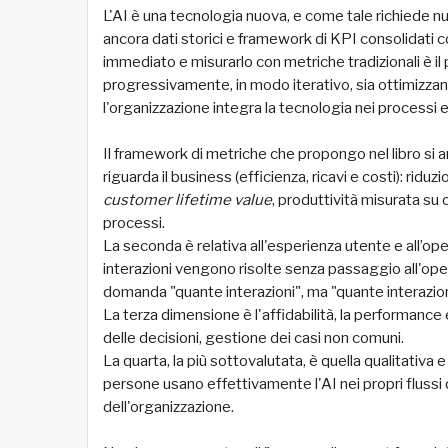
L'AI è una tecnologia nuova, e come tale richiede n
ancora dati storici e framework di KPI consolidati 
immediato e misurarlo con metriche tradizionali è il 
progressivamente, in modo iterativo, sia ottimizzan
l'organizzazione integra la tecnologia nei processi 
Il framework di metriche che propongo nel libro si 
riguarda il business (efficienza, ricavi e costi): ridu
customer lifetime value
, produttività misurata su 
processi.
La seconda è relativa all'esperienza utente e all’op
interazioni vengono risolte senza passaggio all'op
domanda "quante interazioni", ma "quante interazion
La terza dimensione è l'affidabilità, la performance e
delle decisioni, gestione dei casi non comuni.
La quarta, la più sottovalutata, è quella qualitativa
persone usano effettivamente l'AI nei propri flussi di
dell'organizzazione.