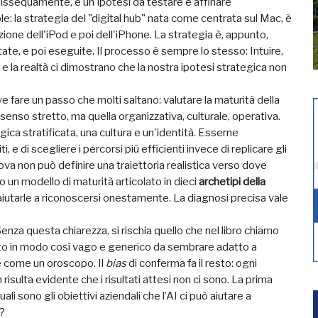
dissequamente, è un'ipotesi da testare e affinare
: la strategia del "digital hub" nata come centrata sul Mac, è
uzione dell'iPod e poi dell'iPhone. La strategia è, appunto,
tate, e poi eseguite. Il processo è sempre lo stesso: Intuire,
e la realtà ci dimostrano che la nostra ipotesi strategica non
 fare un passo che molti saltano: valutare la maturità della
senso stretto, ma quella organizzativa, culturale, operativa.
gica stratificata, una cultura e un'identità. Esserne
ti, e di scegliere i percorsi più efficienti invece di replicare gli
rova non può definire una traiettoria realistica verso dove
o un modello di maturità articolato in dieci
archetipi della
 aiutarle a riconoscersi onestamente. La diagnosi precisa vale
Senza questa chiarezza, si rischia quello che nel libro chiamo
ritto in modo così vago e generico da sembrare adatto a
te come un oroscopo. Il
bias
di conferma fa il resto: ogni
risulta evidente che i risultati attesi non ci sono. La prima
i sono gli obiettivi aziendali che l’AI ci può aiutare a
e?