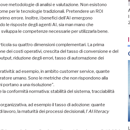
uove metodologie di analisi e valutazione. Non esistono
A
come per le tecnologie tradizionali. Pretendere un ROI
I
primo errore. Inoltre, i benefici dell'AI emergono
do le risposte degli agenti AI, sia man mano che
e sviluppa le competenze necessarie per utilizzarla bene.
I
articola su quattro dimensioni complementari. La prima
zione dei costi operativi, crescita del tasso di conversione e del
output, riduzione degli errori, tasso di automazione dei
eratività: ad esempio, in ambito customer service, quante
eratore umano. Sono le metriche che non rispondono alla
i portano a una risoluzione".
 la conformità normativa: stabilità del sistema, tracciabilità
 e organizzativa, ad esempio il tasso di adozione: quante
 lavoro, la maturità dei processi decisionali, l'
AI literacy