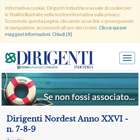
Informativa cookie: Dirigenti Industria si avvale di cookie per
le finalità illustrate nella nostra informativa sulla privacy.
Scorrendo questa pagina, cliccando su un link o proseguendo
la navigazione, acconsenti all´uso dei cookie.
Clicca qui per
maggiori informazioni
.
Chiudi [X]
Alter
navig
Dirigenti Nordest Anno XXVI -
n. 7-8-9