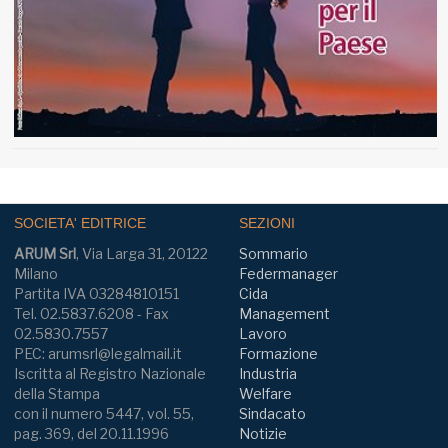
SOCIETA' EDITRICE
SEZIONI
ARUM Srl
, Via Larga 31, 20122
Sommario
Milano
Federmanager
Partita IVA 03284810151
Cida
Tel. 02.5837.6208 - Fax
Management
02.5830.7557
Lavoro
PEC: arumsrl@legalmail.it
Formazione
Iscritta al Registro Nazionale
Industria
della Stampa
Welfare
con il numero 5447, vol. 55,
Sindacato
pag. 369, del 20.11.1996
Notizie