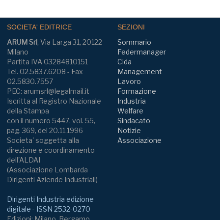
SOCIETA' EDITRICE
SEZIONI
ARUM Srl
, Via Larga 31, 20122
Sommario
Milano
Federmanager
Partita IVA 03284810151
Cida
Tel. 02.5837.6208 - Fax
Management
02.5830.7557
Lavoro
PEC: arumsrl@legalmail.it
Formazione
Iscritta al Registro Nazionale
Industria
della Stampa
Welfare
con il numero 5447, vol. 55,
Sindacato
pag. 369, del 20.11.1996
Notizie
Societa' soggetta alla
Associazione
direzione e coordinamento
dell'ALDAI
(Associazione Lombarda
Dirigenti Aziende Industriali)
Dirigenti Industria edizione
digitale - ISSN 2532-0270
Edizioni: Milano, Bergamo,