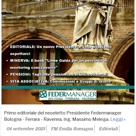
Primo editoriale del neoeletto Presidente Federmanager
Bologna - Ferrara - Ravenna, Ing. Massimo Melega.
Leggi »
04 settembre 2023
FM Emilia Romagna
Editoriali