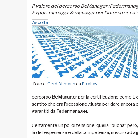
Il valore del percorso BeManager (Federmanage
Export manager & manager per l’internazional
Ascolta
Foto di
Gerd Altmann
da
Pixabay
percorso
BeManager
per la certificazione come E
sentito che era l’occasione giusta per dare ancora pi
garantiti da Federmanager.
Certamente un po’ di tensione, quella “buona” però,
là dell’esperienza e della competenza, riuscirò ad a