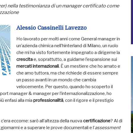
r) nella testimonianza di un manager certificato come
izzazione
Alessio Cassinelli Lavezzo
Ho lavorato per molti anni come General manager in
un’azienda chimica nell’hinterland di Milano, un ruolo
che mi ha visto fortemente impegnato a dirigerne la
crescita
e, soprattutto, a guidarne l’espansione sui
mercati internazionali
. È un mestiere che ho amato e
che amo tuttora, ma che richiede di essere sempre
un passo avanti in un mondo che cambia
velocemente. Per questo, quando ho scoperto il
xport manager & manager per l’internazionalizzazione, ho
ù enfasi alla mia
professionalità
, con il rigore e il prestigio
 c’era eccome: sarò all’altezza della nuova
certificazione
? Al di
ggiornarmi e a superare le prove documentali e l’
assessment