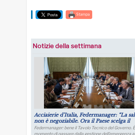
Stampa
Notizie della settimana
Puntare su infrastrutture e manager per 
futuro dell’industria del nord Italia
Lo sviluppo di quest’area è fondamentale per un
collegamento con l’Europa