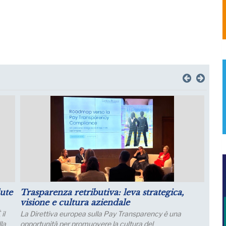
il
Luglio: migliorano le aspettative sulla
produzione
Le aspettative delle grandi imprese industriali migliorano
a luglio, con un aumento della quota di imprese che