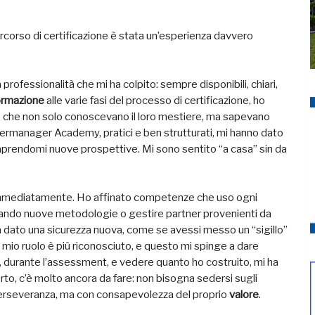
rcorso di certificazione è stata un’esperienza davvero
fessionalità che mi ha colpito: sempre disponibili, chiari,
ormazione
alle varie fasi del processo di certificazione, ho
, che non solo conoscevano il loro mestiere, ma sapevano
dermanager Academy, pratici e ben strutturati, mi hanno dato
prendomi nuove prospettive. Mi sono sentito “a casa” sin da
ire immediatamente. Ho affinato competenze che uso ogni
zzando nuove metodologie o gestire partner provenienti da
a dato una sicurezza nuova, come se avessi messo un “sigillo”
 mio ruolo è più riconosciuto, e questo mi spinge a dare
, durante l’assessment, e vedere quanto ho costruito, mi ha
rto, c’è molto ancora da fare: non bisogna sedersi sugli
e perseveranza, ma con consapevolezza del proprio
valore
.