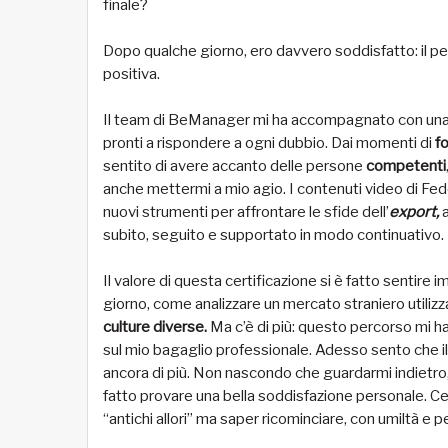
finale?
Dopo qualche giorno, ero davvero soddisfatto: il pe
positiva.
Il team di BeManager mi ha accompagnato con una pro
pronti a rispondere a ogni dubbio. Dai momenti di
f
sentito di avere accanto delle persone
competenti
anche mettermi a mio agio. I contenuti video di Fe
nuovi strumenti per affrontare le sfide dell’
export,
a
subito, seguito e supportato in modo continuativo.
Il valore di questa certificazione si è fatto sent
giorno, come analizzare un mercato straniero utili
culture diverse.
Ma c’è di più: questo percorso mi h
sul mio bagaglio professionale. Adesso sento che il
ancora di più. Non nascondo che guardarmi indietro
fatto provare una bella soddisfazione personale. Ce
“antichi allori” ma saper ricominciare, con umiltà 