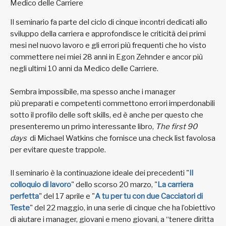
Medico delle Carriere
Il seminario fa parte del ciclo di cinque incontri dedicati allo
sviluppo della carriera e approfondisce le criticità dei primi
mesi nel nuovo lavoro e gli errori più frequenti che ho visto
commettere nei miei 28 anni in Egon Zehnder e ancor più
negli ultimi 10 anni da Medico delle Carriere.
Sembra impossibile, ma spesso anche i manager
più preparati e competenti commettono errori imperdonabili
sotto il profilo delle soft skills, ed è anche per questo che
presenteremo un primo interessante libro,
The first 90
days
di Michael Watkins che fornisce una check list favolosa
per evitare queste trappole.
Il seminario è la continuazione ideale dei precedenti "
Il
colloquio di lavoro
" dello scorso 20 marzo, "
La carriera
perfetta
" del 17 aprile e "
A tu per tu con due Cacciatori di
Teste
" del 22 maggio, in una serie di cinque che ha l’obiettivo
di aiutare i manager, giovani e meno giovani, a “tenere diritta