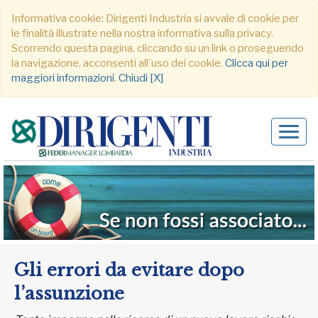
Informativa cookie: Dirigenti Industria si avvale di cookie per
le finalità illustrate nella nostra informativa sulla privacy.
Scorrendo questa pagina, cliccando su un link o proseguendo
la navigazione, acconsenti all´uso dei cookie.
Clicca qui per
maggiori informazioni
.
Chiudi [X]
Alter
navig
Gli errori da evitare dopo
l’assunzione