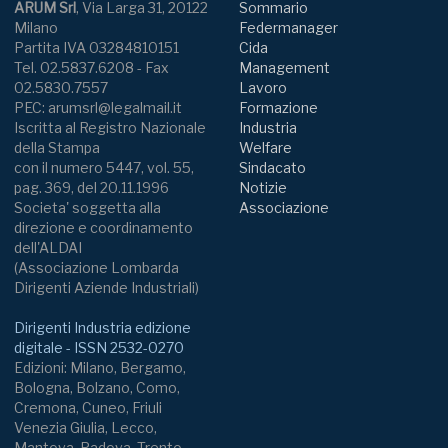
ARUM Srl
, Via Larga 31, 20122
Sommario
Milano
Federmanager
Partita IVA 03284810151
Cida
Tel. 02.5837.6208 - Fax
Management
02.5830.7557
Lavoro
PEC: arumsrl@legalmail.it
Formazione
Iscritta al Registro Nazionale
Industria
della Stampa
Welfare
con il numero 5447, vol. 55,
Sindacato
pag. 369, del 20.11.1996
Notizie
Societa' soggetta alla
Associazione
direzione e coordinamento
dell'ALDAI
(Associazione Lombarda
Dirigenti Aziende Industriali)
Dirigenti Industria edizione
digitale - ISSN 2532-0270
Edizioni: Milano, Bergamo,
Bologna, Bolzano, Como,
Cremona, Cuneo, Friuli
Venezia Giulia, Lecco,
Mantova, Padova, Trento,