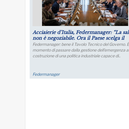
Puntare su infrastrutture e manager per 
futuro dell’industria del nord Italia
Lo sviluppo di quest’area è fondamentale per un
collegamento con l’Europa
FM Trieste