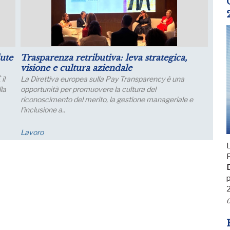
il
Luglio: migliorano le aspettative sulla
produzione
Le aspettative delle grandi imprese industriali migliorano
a luglio, con un aumento della quota di imprese che
prevede una crescita della produzione; nei..
Economia
L
F
D
p
0