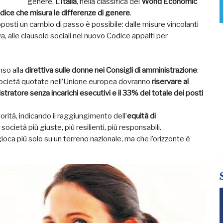
genere. L’
Italia
, nella classifica del
World Economic
ndice che misura le differenze di genere
.
oposti un cambio di passo è possibile: dalle misure vincolanti
, alle clausole sociali nel nuovo Codice appalti per
nso alla
direttiva sulle donne nei Consigli di amministrazione
:
i società quotate nell’Unione europea dovranno
riservare al
ratore senza incarichi esecutivi e il 33% del totale dei posti
iorità, indicando il raggiungimento dell’
equità di
società più giuste, più resilienti, più responsabili.
 gioca più solo su un terreno nazionale, ma che l’orizzonte è