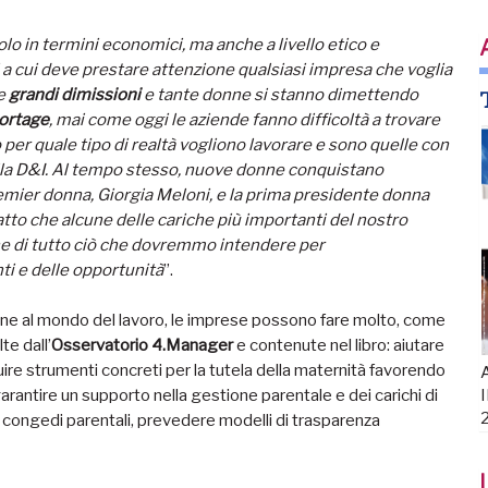
lo in termini economici, ma anche a livello etico e
a cui deve prestare attenzione qualsiasi impresa che voglia
le
grandi dimissioni
e tante donne si stanno dimettendo
hortage
, mai come oggi le aziende fanno difficoltà a trovare
per quale tipo di realtà vogliono lavorare e sono quelle con
lla D&I. Al tempo stesso, nuove donne conquistano
Premier donna, Giorgia Meloni, e la prima presidente donna
atto che alcune delle cariche più importanti del nostro
e di tutto ciò che dovremmo intendere per
i e delle opportunità
”.
nne al mondo del lavoro, le imprese possono fare molto, come
te dall’
Osservatorio 4.Manager
e contenute nel libro: aiutare
uire strumenti concreti per la tutela della maternità favorendo
A
 garantire un supporto nella gestione parentale e dei carichi di
I
e i congedi parentali, prevedere modelli di trasparenza
I