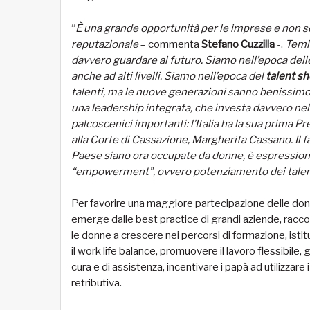
“
È una grande opportunità per le imprese e non so
reputazionale
– commenta
Stefano Cuzzilla
-.
Temi 
davvero guardare al futuro. Siamo nell’epoca del
anche ad alti livelli. Siamo nell’epoca del
talent s
talenti, ma le nuove generazioni sanno benissimo 
una leadership integrata, che investa davvero ne
palcoscenici importanti: l’Italia ha la sua prima 
alla Corte di Cassazione, Margherita Cassano. Il f
Paese siano ora occupate da donne, è espression
“empowerment”, ovvero potenziamento dei talent
Per favorire una maggiore partecipazione delle do
emerge dalle best practice di grandi aziende, raccol
le donne a crescere nei percorsi di formazione, istit
il work life balance, promuovere il lavoro flessibile,
cura e di assistenza, incentivare i papà ad utilizzar
retributiva.