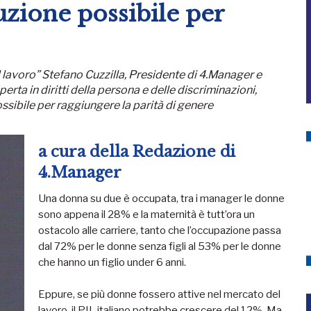
uzione possibile per
l lavoro” Stefano Cuzzilla, Presidente di 4.Manager e
a in diritti della persona e delle discriminazioni,
ssibile per raggiungere la parità di genere
a cura della Redazione di
4.Manager
Una donna su due è occupata, tra i manager le donne
sono appena il 28% e la maternità è tutt’ora un
ostacolo alle carriere, tanto che l’occupazione passa
dal 72% per le donne senza figli al 53% per le donne
che hanno un figlio under 6 anni.
Eppure, se più donne fossero attive nel mercato del
lavoro, il PIL italiano potrebbe crescere del 12%. Ma