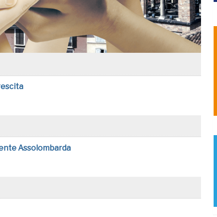
rescita
idente Assolombarda