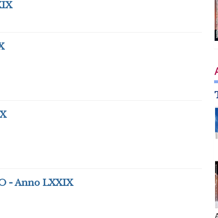
XIX
X
IX
 - Anno LXXIX
A