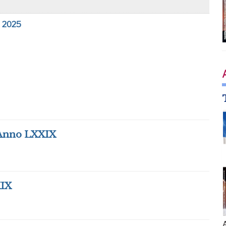
 2025
Anno LXXIX
IX
A