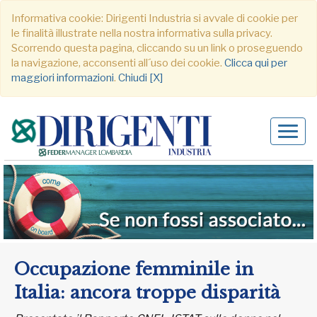
Informativa cookie: Dirigenti Industria si avvale di cookie per
le finalità illustrate nella nostra informativa sulla privacy.
Scorrendo questa pagina, cliccando su un link o proseguendo
la navigazione, acconsenti all´uso dei cookie.
Clicca qui per
maggiori informazioni
.
Chiudi [X]
Alter
navig
Occupazione femminile in
Italia: ancora troppe disparità