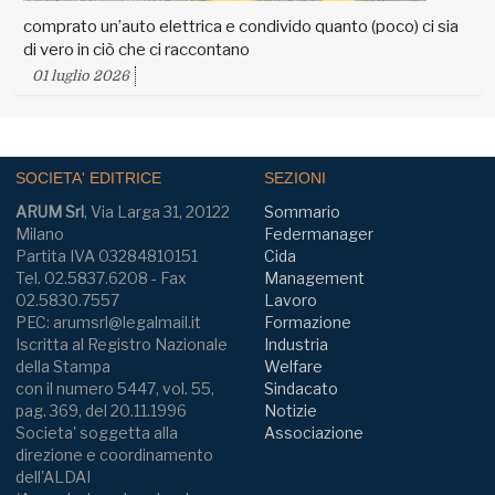
comprato un’auto elettrica e condivido quanto (poco) ci sia
di vero in ciò che ci raccontano
01 luglio 2026
SOCIETA' EDITRICE
SEZIONI
ARUM Srl
, Via Larga 31, 20122
Sommario
Milano
Federmanager
Partita IVA 03284810151
Cida
Tel. 02.5837.6208 - Fax
Management
02.5830.7557
Lavoro
PEC: arumsrl@legalmail.it
Formazione
Iscritta al Registro Nazionale
Industria
della Stampa
Welfare
con il numero 5447, vol. 55,
Sindacato
pag. 369, del 20.11.1996
Notizie
Societa' soggetta alla
Associazione
direzione e coordinamento
dell'ALDAI