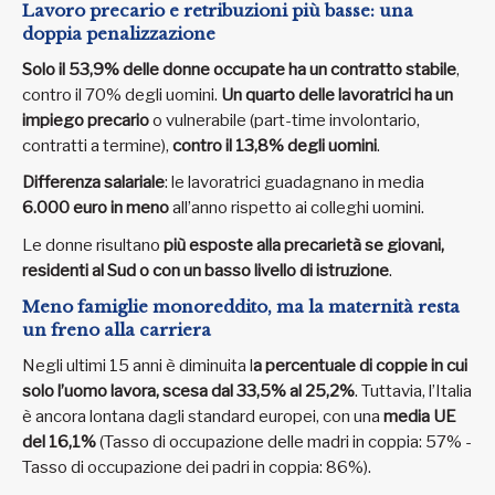
Lavoro precario e retribuzioni più basse: una
doppia penalizzazione
Solo il 53,9% delle donne occupate ha un contratto stabile
,
contro il 70% degli uomini.
Un quarto delle lavoratrici
ha un
impiego precario
o vulnerabile (part-time involontario,
contratti a termine),
contro il 13,8% degli uomini
.
Differenza salariale
: le lavoratrici guadagnano in media
6.000 euro in meno
all’anno rispetto ai colleghi uomini.
Le donne risultano
più esposte alla precarietà se giovani,
residenti al Sud o con un basso livello di istruzione
.
Meno famiglie monoreddito, ma la maternità resta
un freno alla carriera
Negli ultimi 15 anni è diminuita l
a percentuale di coppie in cui
solo l’uomo lavora, scesa dal 33,5% al 25,2%
. Tuttavia, l’Italia
è ancora lontana dagli standard europei, con una
media UE
del 16,1%
(Tasso di occupazione delle madri in coppia: 57% -
Tasso di occupazione dei padri in coppia: 86%).