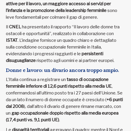
attive per il lavoro, un maggiore accesso ai servizi per
l’infanzia e la promozione della leadership femminile
sono
leve fondamentali per colmare il gap di genere.
Il
CNEL
ha presentato il rapporto “Il lavoro delle donne tra
ostacoli e opportunità”, realizzato in collaborazione con
ISTAT
. L’indagine fornisce un quadro chiaro e dettagliato
sulla condizione occupazionale femminile in Italia,
evidenziando i progressi raggiunti e le
persistenti
disuguaglianze
rispetto agli uomini e ai partner europei.
Donne e lavoro: un divario ancora troppo ampio.
L’Italia continua a registrare un
tasso di occupazione
femminile inferiore di 12,6 punti rispetto alla media UE
,
confermandosi all’ultimo posto tra i 27 paesi dell’Unione. Se
da un lato il numero di donne occupate è cresciuto (
+6 punti
dal 2008
), dall’altro il divario di genere rimane marcato, con
un
gap occupazionale doppio rispetto alla media europea
(17,4 punti vs. 9,1 punti UE)
.
Le
disparità territoriali
aggravano il quadro: mentre il Nord e