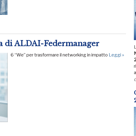
va di ALDAI-Federmanager
N
6 “We” per trasformare il networking in impatto
Leggi »
r
a
0