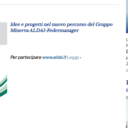
Idee e progetti nel nuovo percorso del Gruppo
Minerva ALDAI-Federmanager
L
F
D
Per partecipare
www.aldai.it
Leggi »
p
0