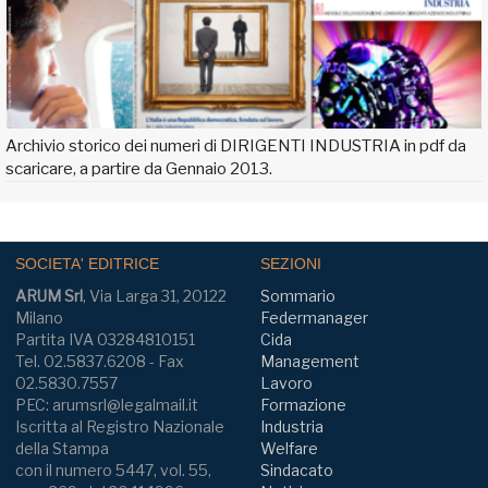
Archivio storico dei numeri di DIRIGENTI INDUSTRIA in pdf da
scaricare, a partire da Gennaio 2013.
SOCIETA' EDITRICE
SEZIONI
ARUM Srl
, Via Larga 31, 20122
Sommario
Milano
Federmanager
Partita IVA 03284810151
Cida
Tel. 02.5837.6208 - Fax
Management
02.5830.7557
Lavoro
PEC: arumsrl@legalmail.it
Formazione
Iscritta al Registro Nazionale
Industria
della Stampa
Welfare
con il numero 5447, vol. 55,
Sindacato