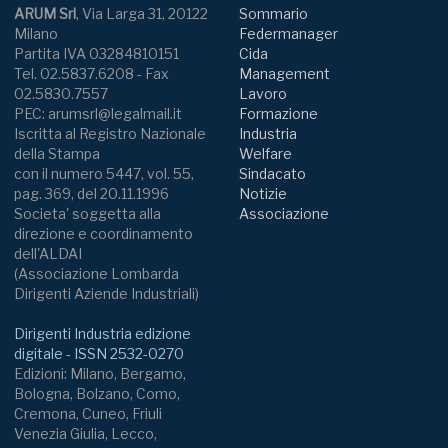
ARUM Srl
, Via Larga 31, 20122
Sommario
Milano
Federmanager
Partita IVA 03284810151
Cida
Tel. 02.5837.6208 - Fax
Management
02.5830.7557
Lavoro
PEC: arumsrl@legalmail.it
Formazione
Iscritta al Registro Nazionale
Industria
della Stampa
Welfare
con il numero 5447, vol. 55,
Sindacato
pag. 369, del 20.11.1996
Notizie
Societa' soggetta alla
Associazione
direzione e coordinamento
dell'ALDAI
(Associazione Lombarda
Dirigenti Aziende Industriali)
Dirigenti Industria edizione
digitale - ISSN 2532-0270
Edizioni: Milano, Bergamo,
Bologna, Bolzano, Como,
Cremona, Cuneo, Friuli
Venezia Giulia, Lecco,